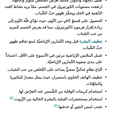
تقليل الإجهاد والتّوتّر، فكلّما تعرّض الشخص للتوتّر والإجهاد
ارتفعت مستويات الكورتيزول في الجسم، ممّا يزيد نشاط الغدد
الدّهنية في الجلد ويحفّز ظهور حبّ الشّباب.
الحصول على قسطٍ كافٍ من النّوم، حيث تؤدّي قلّة النّوم إلى
زيادة إفراز هرمون الكورتيزول، مما قد يعرض الجسم للمزيد
من حب الشباب.
تنظيف البشرة
قبل وبعد التّمارين الرّياضيّة لمنع تفاقم ظهور
حبّ الشّباب.
غسل الملابس الرّياضية مرتين في الأسبوع على الأقل، اعتماداً
على مدى صعوبة التّمارين الرّياضيّة.
اتّباع نظامٍ غذائيٍّ صحيٍّ يساعد على التّخلص من حب الشباب.
تنظيف الهاتف الخلوي باستمرار، حيث يمثل مصدرٌ للبكتيريا
والملوّثات.
استخدام كريمات الوقاية من الشّمس عند التعرّض لها.
[٤]
استخدام مستحضرات العناية بالبشرة الخالية من الزّيوت.
[٤]
تجنب لمس البثور أو خدشها.