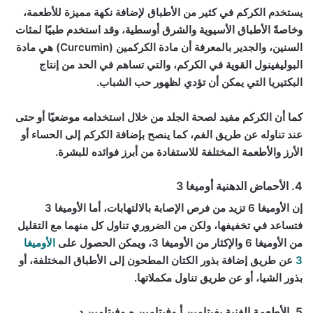
يستخدم الكركم في كثير من الأطباق لإضافة نكهة مميزة للأطعمة،
وخاصةً الأطباق الأسيوية والشرق أوسطية، وقد استخدم طبيًا لمئات
السنين، والجدير بالمعرفة أن مادة الكركمين (Curcumin) هي مادة
البوليفينول القوية في الكركم، والتي تساهم في الحد من إنتاج
البكتيريا التي يمكن أن تؤدي لظهور حب الشباب.
كما أن الكركم مفيد لصحة الجلد من خلال استخدامه موضعيًا أو حتى
عند تناوله عن طريق الفم، كما ينصح بإضافة الكركم إلى الحساء أو
الأرز والأطعمة المختلفة للاستفادة من أبرز فوائده للبشرة.
4. الأحماض الدهنية أوميغا 3
إن الأوميغا 6 تزيد من فرص الإصابة بالالتهابات، أما الأوميغا 3
فتساعد في تخفيفها، ولكن من الضروري تناول كل منهما مع التقليل
من الأوميغا 6 والإكثار من الأوميغا 3، ويمكن الحصول على
الأوميغا
3
عن طريق إضافة بذور الكتان المطحون إلى الأطباق المختلفة، أو
بذور الشيا، أو عن طريق تناول مكملاتها.
5. الأطعمة الغنية بفيتامين أ وفيتامين ه وفيتامين د