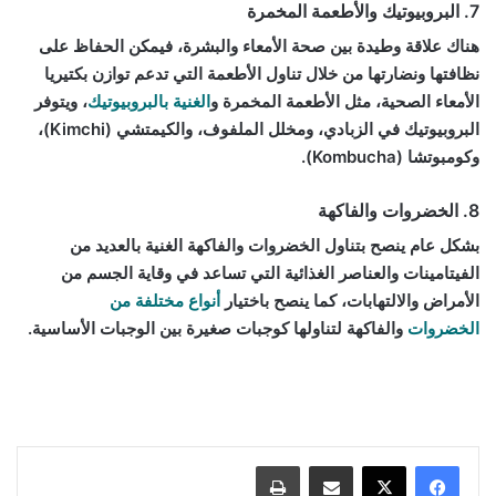
7. البروبيوتيك والأطعمة المخمرة
هناك علاقة وطيدة بين صحة الأمعاء والبشرة، فيمكن الحفاظ على
نظافتها ونضارتها من خلال تناول الأطعمة التي تدعم توازن بكتيريا
الأمعاء الصحية، مثل الأطعمة المخمرة و
الغنية بالبروبيوتيك
، ويتوفر
البروبيوتيك في الزبادي، ومخلل الملفوف، والكيمتشي (Kimchi)،
وكومبوتشا (Kombucha).
8. الخضروات والفاكهة
بشكل عام ينصح بتناول الخضروات والفاكهة الغنية بالعديد من
الفيتامينات والعناصر الغذائية التي تساعد في وقاية الجسم من
الأمراض والالتهابات، كما ينصح باختيار
أنواع مختلفة من
الخضروات
والفاكهة لتناولها كوجبات صغيرة بين الوجبات الأساسية.
أسباب ظهور حب الشباب فجأة, أسباب ظهور حب الشباب في الجبهة, علاج ظهور
حب الشباب للرجال, أسباب ظهور حب الشباب في الذقن, أسباب ظهور حب الشباب
للرجال, أسباب, ظهور حب الشباب في الخدود, أسباب ظهور حب الشباب في الجسم
مشاركة عبر البريد
طباعة