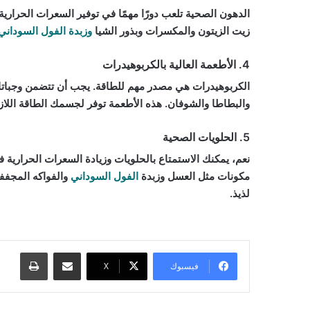
الدهون الصحية تلعب دورًا مهمًا في توفير السعرات الحراري
زيت الزيتون والمكسرات وبذور الشيا
وزبدة الفول السوداني
4. الأطعمة العالية بالكربوهيدرات
الكربوهيدرات هي مصدر مهم للطاقة. يجب أن تتضمن وجباتك ا
والبطاطا والشوفان. هذه الأطعمة توفر لجسمك الطاقة اللازمة
5. الحلويات الصحية
نعم، يمكنك الاستمتاع بالحلويات وزيادة السعرات الحرار
مكونات مثل العسل وزبدة
الفول السوداني
والفواكه المجففة
لذيذ.
مشاركة عبر البريد
طباعة
فيسبوك
‫X