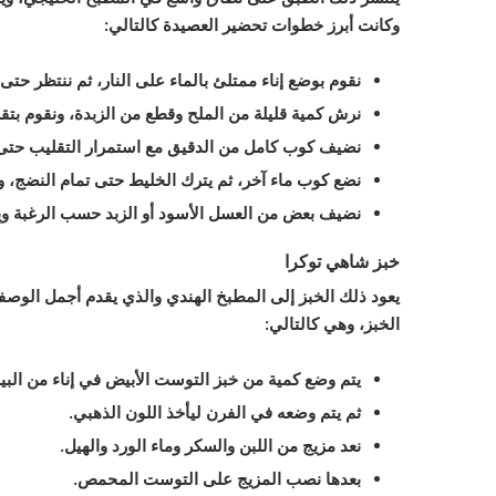
وكانت أبرز خطوات تحضير العصيدة كالتالي:
نقوم بوضع إناء ممتلئ بالماء على النار، ثم ننتظر حتى ي
نرش كمية قليلة من الملح وقطع من الزبدة، ونقوم بتقل
نضيف كوب كامل من الدقيق مع استمرار التقليب حتى 
نضع كوب ماء آخر، ثم يترك الخليط حتى تمام النضج، 
نضيف بعض من العسل الأسود أو الزبد حسب الرغبة ويت
خبز شاهي توكرا
يعود ذلك الخبز إلى المطبخ الهندي والذي يقدم أجمل الو
الخبز، وهي كالتالي:
يتم وضع كمية من خبز التوست الأبيض في إناء من البي
ثم يتم وضعه في الفرن ليأخذ اللون الذهبي.
نعد مزيج من اللبن والسكر وماء الورد والهيل.
بعدها نصب المزيج على التوست المحمص.