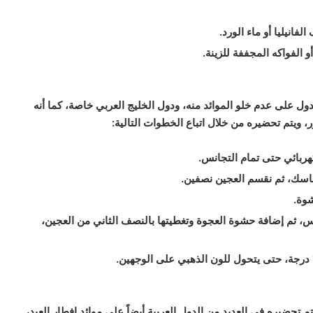
فانيليا أو ماء الورد.
الفواكه المجففة للزينة.
ول على عدم خلو الموائد منه، ودول الخليج العربي خاصة، كما أنه
 ويتم تحضيره من خلال اتباع الخطوات التالية:
كهربائي حتى تمام التجانس.
ماسك، ثم نقسم العجين نصفين.
شوة.
س، ثم إضافة حشوة العجوة وتغطيتها بالنصف الثاني من العجين،
حضيره في العديد من الدول العربية أيضاً على موائد إفطار العيد،