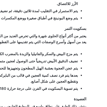
الأرز للالتصاق.
يتم الاستمرار في التقليب لمدة ثلاثين دقيقة، ثم نضيف ال
يتم وضع البودينج في أطباق صغيرة ووضع المكسرات أو 
بسكويت التمر
يعتبر من أكثر أنواع الحلوى شهرة والتي تحرص العديد من الد
يعد من أسهل وأسرع الوصفات التي يتم تقديمها على الفطور،
يتم مزج البيض والسكر والفانيليا والزبدة بالمضرب ال
نضيف الدقيق الأبيض تدريجياً حتى الوصول لعجين مت
يتم عجن العجوة بعشبة الهيل المطحون وتجهيزها للح
بعدها يتم فرد نصف كمية العجين في قالب من البايرك
وتقطيع العجين على شكل أصابع.
يتم تسوية البسكويت في الفرن على درجة حرارة 180 درجة، حتى يتحول للون الذهبي على الوجهين.
العصيدة
ينتشر ذلك الطبق على نطاق واسع في المطبخ الخليجي، ويتم ت