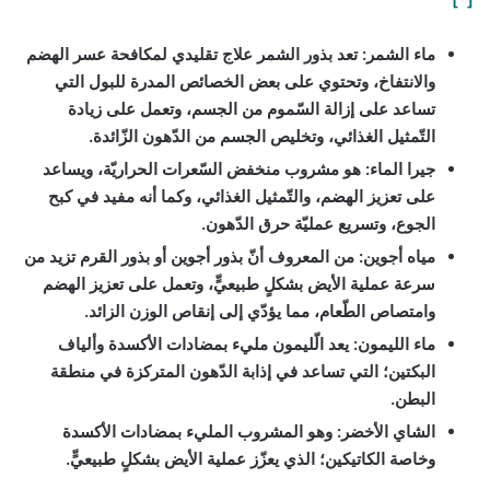
ماء الشمر:
تعد بذور الشمر علاج تقليدي لمكافحة عسر الهضم
والانتفاخ، وتحتوي على بعض الخصائص المدرة للبول التي
تساعد على إزالة السّموم من الجسم، وتعمل على زيادة
التّمثيل الغذائي، وتخليص الجسم من الدّهون الزّائدة.
جيرا الماء:
هو مشروب منخفض السّعرات الحراريّة، ويساعد
على تعزيز الهضم، والتّمثيل الغذائي، وكما أنه مفيد في كبح
الجوع، وتسريع عمليّة حرق الدّهون.
مياه أجوين:
من المعروف أنّ بذور أجوين أو بذور القرم تزيد من
سرعة عملية الأيض بشكلٍ طبيعيٍّ، وتعمل على تعزيز الهضم
وامتصاص الطّعام، مما يؤدّي إلى إنقاص الوزن الزائد.
ماء الليمون:
يعد الّليمون مليء بمضادات الأكسدة وألياف
البكتين؛ التي تساعد في إذابة الدّهون المتركزة في منطقة
البطن.
الشاي الأخضر:
وهو المشروب المليء بمضادات الأكسدة
وخاصة الكاتيكين؛ الذي يعزّز عملية الأيض بشكلٍ طبيعيٍّ.