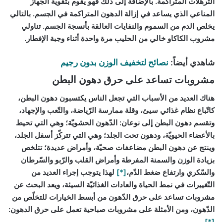
الترهلات المتراكمة. بالإضافة إلى ذلك فهو يقوم بتقوية الجهاز
المناعي الذي يساعد في إزالة الدهون المتراكمة في الجسم. بالتالي
يخلص الدم من السموم والنفايات العالقة بأنسجة الجسم. تناولي
مشروب الكاكاو خالي من الحليب مرة واحدة أثناء وجبة الإفطار.
شاهدي أيضاً:
نصائح لتخفيف الوزن بدون رجيم
مشروبات تساعد على حرق دهون البطن
هناك العديد من الأسباب التي تجعل الناس يكتسبون دهون البطن،
كاتّباع نظام غذائي سيئ، وقلة ممارسة الرّياضة، والتّعب والإجهاد،
وتقسم دهون البطن إلى نوعان: الدّهون الحشويّة؛ وهي التي تحيط
بالأعضاء الحيويّة، ودهون تحت الجلد؛ وهي التي تتركّز أسفل الجلد،
وينتج عن دهون البطن مضاعفات صحيّة، وأمراض عديدة؛ تتلخص
بزيادة الوزن والسمنة المفرطة وأمراض القلب والرّبو والسّرطان
والسّكري وارتفاع ضغط الدّم،
[*]
لهذا يتوجب إجراء العديد من
التّغييرات في نمط الحياة والعادات الغذائيّة السيئة، ويعد البحث عن
مشروبات تساعد على حرق الدّهون من أبسط الخيارات للتخلّص من
الدّهون، ومن الأمثلة على مشروبات صباحية تعمل على حرق الدهون:
[*]