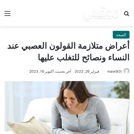
بحث عن
الق
الصحة
أعراض متلازمة القولون العصبي عند
النساء ونصائح للتغلب عليها
maw9i3i
فبراير 26, 2023
آخر تحديث: أكتوبر 16, 2023