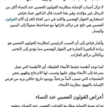
لا تزال أسباب الإصابة بمتلازمة القولون العصبي عند النساء أكثر من
الرجال غير مؤكدة، وفي هذا الصدد قال الدكتور عماد فياض
استشاري الجهاز الهضمي والكبد في دبي لقناة الغد إن آلام
القولون
العصبي هي ناتج عن تراكم غازاتها مع تصاعدها صعودًا إلى اليمين
واليسار.
وأشار فياض إلى أن السبب الرئيسي لمتلازمة القولون العصبي هو
زيادة البكتيريا الضارة في الجهاز الهضمي مما يؤدي إلى التخمر
وبالتالي تراكم الغازات.
كما توجد أطعمة تنشط الأمعاء الغليظة، أي الأطعمة التي تصل
بسرعة إلى الأمعاء وتؤثر عليها وتسبب لها الانزعاج وظهور بعض
التشنجات التي تسبب ألماً مزعجاً، ووجود تاريخ عائلي يزيد من فرص
الإصابة بالتهيج. متلازمة الأمعاء،
أعراض القولون العصبي عند النساء
تتزايد نسبة الإصابة بمتلازمة القولون العصبي عند النساء، وتشتد