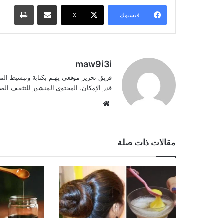
مشاركة عبر البريد
طباعة
فيسبوك
‫X
maw9i3i
فريق تحرير موقعي يهتم بكتابة وتبسيط الم
قدر الإمكان. المحتوى المنشور للتثقيف ا
موقع
الويب
مقالات ذات صلة