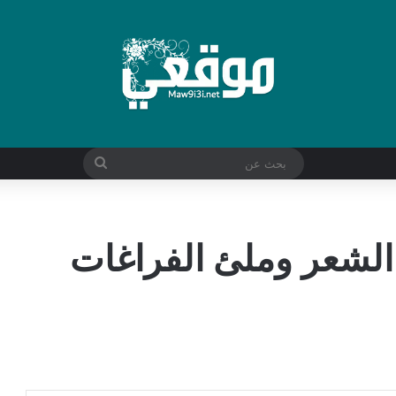
بحث
عن
لشعر وملئ الفراغات