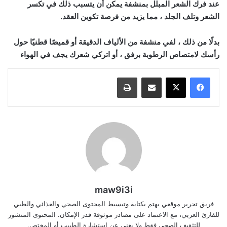
عند فرك الشعر المبلل بمنشفة يمكن أن يتسبب ذلك في تكسر
الشعر وتلف الجلد ، مما يزيد من فرصة تكوين العقد.
بدلًا من ذلك ، لفي منشفة من الألياف الدقيقة أو قميصًا قطنيًا حول
رأسك لامتصاص الرطوبة برفق ، أو اتركي شعرك يجف في الهواء
مشاركة عبر البريد
طباعة
maw9i3i
فريق تحرير موقعي يهتم بكتابة وتبسيط المحتوى الصحي والغذائي والطبي
للقارئ العربي، مع الاعتماد على مصادر موثوقة قدر الإمكان. المحتوى المنشور
للتثقيف الصحي فقط ولا يغني عن استشارة الطبيب أو المختص.