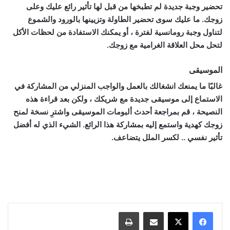
تحضير وجبة جديدة لم تطبخها من قبل لها تأثير رائع عليك وعلى
زوجك. ما عليك سوى تحضير الطاولة وتزيينها بالورود والشموع
لتناول وجبة رومانسية لفترة ، أو يمكنك الاستفادة من لحظات الأكل
لتحل محل العلاقة الغرامية مع زوجك.
الموسيقى
غالبًا ما يمنعك انشغالك بالعمل والواجب المنزلي من المشاركة في
الاستماع إلى موسيقى جديدة مع شريكك ، ولكن بعد قراءة هذه
النصيحة ، قم بمراجعة أحدث ألبومات الموسيقى واشترِ نسخة لمنح
زوجك كهدية واستمع إليه بمشاركة هذا الرائع. الشيء الذي له أفضل
تأثير نفسي .. لكسر الملل يتضاعف.
5 نصائح للتخلص من الملل الزوجي, 5 نصائح للتخلص من الملل
الزوجي,
مشاركة عبر البريد
طباعة