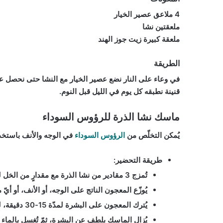
4 ملاعق عصير الخيار
ملعقتين نشا
ملعقة كبيرة زيت جوز الهند
الطريقة
في وعاء على النار نضع عصير الخيار مع النشا حتى نحصل ع
قنينة نطبقه كل يوم في الليل قبل النوم.
ماسك نشا الذرة للرؤوس السوداء
يُمكن التخلّص من
الرؤوس السوداء
في الوجه والأنف باستخدا
طريقة التحضير:
تُمزج 3 مقادير من نشا الذرة مع مقدارٍ من الخل للحصول على معجون.
يُوزّع المعجون الناتج على الوجه، أو الأنف، أو أ
يُترك المعجون على البشرة لمدّة 15-30 دقيقة، لحين جفافه وليُصبح رقيقاً.
يُزال الماسك بلطفٍ عن البشرة، ثمّ تُغسل بالماء ا