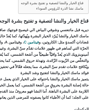
قناع الخيار والنشا لتصفية و تفتيح بشرة الوجه
ماسك نشا الذرة للرؤوس السوداء
قناع الخيار والنشا لتصفية و تفتيح بشرة الوجه
ديريه قبل ماتنعسي وشوفي البياض الي غيصبح فوجهك صاف
ماسك الخيار والنشا يُبرّد الخيار البشرة ويُهدّئها، كما يُعدّ خا
مُضاداتِ أكسدةٍ مثل: الكاروتين، و
فيتامين C
، وف
الحرّة التي تُساهم في ظهور علامات تقدّم سنّ البشرة، وغير
أمينوبنزويك الذي يُعدّ واقيّاً طبيعيّاً من أشعة الشمس، كما ي
ويُكافح علامات تقدم سنّ البشرة، مما يجعله فعّالاً في تحفيز 
فوائد ماسك الخيار والنشا لتفتيح وشد البشرة
يتميز ماسك الخيار والنشا باحتوائه على الخيار الذي يعمل عل
حالة إصابة البشرة بحروقٍ من أشعة الشمس، كما يعمل الخيا
اللازمة على البشرة الباهتة. أما النشا فهو معروفُ منذ القد
على الجلد؛ كما أن الأطباء كانوا يصفونه للمرضى الذين يعانو
المكونات