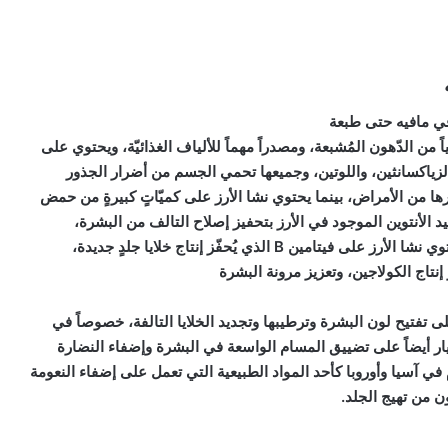
ي مافيه حتى طبعة
لياً من الدّهون المُشبعة، ومصدراً مهماً للألياف الغذائيّة، ويحتوي على
يتامين A، والزياكسانثين، واللوتين، وجميعها تحمي الجسم من أضرار الجذور
ها من الأمراض، بينما يحتوي نشا الأرز على كميّاتٍ كبيرةٍ من حمض
ُفيد الأنتوين الموجود في الأرز بتحفيز إصلاح التالف من البشرة،
والتخلّص من الزّيوت الزّائدة، وتهدئة حروق الشمس، كما يحتوي نشا الأرز على فيتامين B الذي يُحفّز إنتاج خلايا جلدٍ جديدة،
إنتاج الكولاجين، وتعزيز مرونة البشرة
ى تفتيح لون البشرة وترطيبها وتجديد الخلايا التالفة، خصوصاً في
ر أيضاً على تضييق المسام الواسعة في البشرة وإضفاء النضارة
م في آسيا وأوروبا كأحد المواد الطبيعية التي تعمل على إضفاء النعومة
ن من تهيج الجلد.