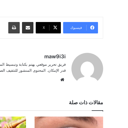
قناع الخيار والنشا, قناع الخيار والنشا
مشاركة عبر البريد
طباعة
فيسبوك
‫X
maw9i3i
فريق تحرير موقعي يهتم بكتابة وتبسيط الم
قدر الإمكان. المحتوى المنشور للتثقيف ا
موقع
الويب
مقالات ذات صلة