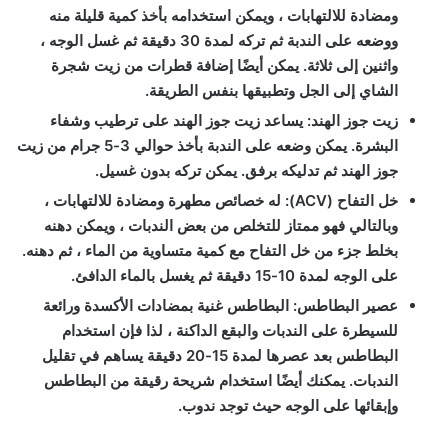
ومضادة للالتهابات ، ويمكن استخدامه بأخذ كمية قليلة منه
ووضعه على الندبة ثم تركه لمدة 30 دقيقة ثم غسل الوجه ،
واثنين إلى ثلاثة. يمكن أيضًا إضافة قطرات من زيت شجرة
الشاي إلى الجل وتطبيقها بنفس الطريقة.
زيت جوز الهند: يساعد زيت جوز الهند على ترطيب وشفاء
البشرة. يمكن وضعه على الندبة بأخذ حوالي 3-5 جرام من زيت
جوز الهند ثم تدليكه برفق. يمكن تركه بدون غسيل.
خل التفاح (ACV): له خصائص مطهرة ومضادة للالتهابات ،
وبالتالي فهو ممتاز للتخلص من بعض الندبات ، ويمكن دهنه
بخلط جزء من خل التفاح مع كمية متساوية من الماء ، ثم دهنه.
على الوجه لمدة 10-15 دقيقة ثم يغسل بالماء الدافئ.
عصير البطاطس: البطاطس غنية بمضادات الأكسدة ورائعة
للسيطرة على الندبات والبقع الداكنة ، لذا فإن استخدام
البطاطس بعد عصرها لمدة 15-20 دقيقة يساهم في تقليل
الندبات. يمكنك أيضًا استخدام شريحة رقيقة من البطاطس
وإبقائها على الوجه حيث توجد ندوب.