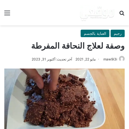
بحث عن
الق
رجيم
العناية بالجسم
وصفة لعلاج النحافة المفرطة
maw9i3i
مايو 22, 2021
آخر تحديث: أكتوبر 31, 2023