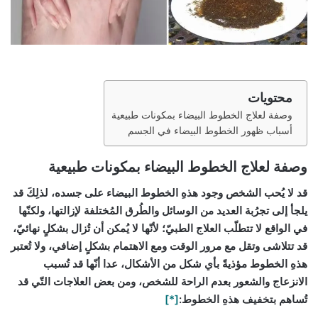
محتويات
وصفة لعلاج الخطوط البيضاء بمكونات طبيعية
أسباب ظهور الخطوط البيضاء في الجسم
وصفة لعلاج الخطوط البيضاء بمكونات طبيعية
قد لا يُحب الشخص وجود هذهِ الخطوط البيضاء على جسده، لذلِكَ قد
يلجأ إلى تجرُبة العديد من الوسائل والطُرق المُختلفة لإزالتها، ولكنّها
في الواقع لا تتطلّب العلاج الطبيّ؛ لأنّها لا يُمكن أن تُزال بشكلٍ نهائيّ،
قد تتلاشى وتقل مع مرور الوقت ومع الاهتمام بشكلٍ إضافي، ولا تُعتبر
هذهِ الخطوط مؤذيةً بأي شكل من الأشكال، عدا أنّها قد تُسبب
الانزعاج والشعور بعدم الراحة للشخص، ومن بعض العلاجات التّي قد
تُساهم بتخفيف هذهِ الخطوط:
[*]