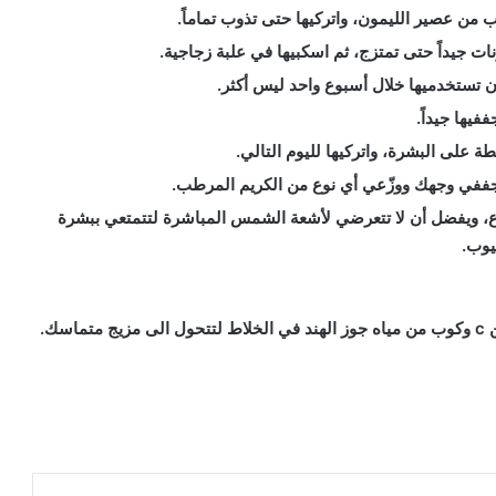
ت جيداً حتى تمتزج، ثم اسكبيها في علبة زجاجية.
 تستخدميها خلال أسبوع واحد ليس أكثر.
يها جيداً.
على البشرة، واتركيها لليوم التالي.
ثم جففي وجهك ووزّعي أي نوع من الكريم المرطب.
، ويفضل أن لا تتعرضي لأشعة الشمس المباشرة لتتمتعي ببشرة
يوب.
رة, فيتامين c لتفتيح الجسم, فيتامين c لتفتيح الوجه, كريم فيتامين سي لتفتيح البشرة, سيروم فيتامين سي لتفتيح البشرة, حبوب فيتامين
فتيح البشرة, وصفة فيتامين سي لتفتيح البشرة