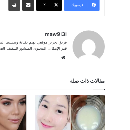
فيسبوك
‫X
maw9i3i
فريق تحرير موقعي يهتم بكتابة وتبسيط الم
قدر الإمكان. المحتوى المنشور للتثقيف ا
موقع
الويب
مقالات ذات صلة