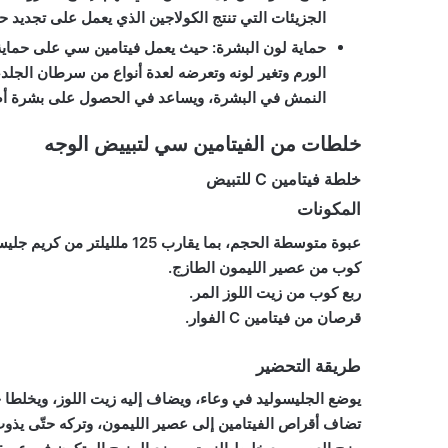
الجزيئات التي تنتج الكولاجين الذي يعمل على تجديد ح
حماية لون البشرة:
حيث يعمل فيتامين سي على حماية ا
الورم وتغير لونه وتعرضه لعدة أنواع من سرطان الجلد، 
النمش في البشرة، ويساعد في الحصول على بشرة أصغ
خلطات من الفيتامين سي لتبييض الوجه
خلطة فيتامين C للتبيض
المكونات
عبوة متوسطة الحجم، بما يقارب 125 ملليلتر من كريم جليسوليد.
كوب من عصير الليمون الطازج.
ربع كوب من زيت اللوز المر.
قرصان من فيتامين C الفوار.
طريقة التحضير
يوضع الجليسوليد في وعاء، ويضاف إليه زيت اللوز، ويخلطا جي
تضاف أقراص الفيتامين إلى عصير الليمون، وتركه حتّى يذوب 