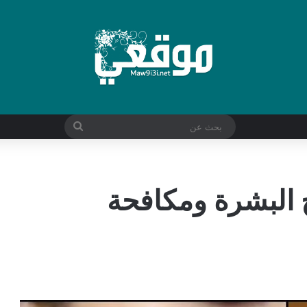
بحث
عن
مين c لتفتيح البشرة ومكافحة