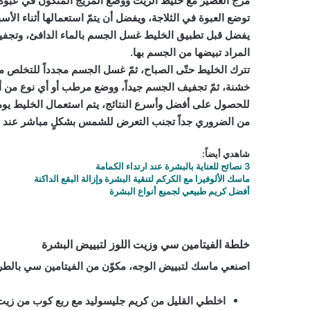
مزج العصير مع خليط الزيت ووضع المزيج المتكون في عبوة ن
توضع العبوة في الثلاجة، ويفضل أن يتمّ استعمالها أثناء الأس
يفضل قبل تطبيق الخليط غسل الجسم بالماء الدافئ، وتجفيفه 
المراد تبيضها من الجسم بها.
تترك الخليط حتّى الصباح، ثمّ غسل الجسم مجدداً للتخلص من 
خشنة، ثمّ تجفيف الجسم جيداً، ووضع مرطب أو أي نوع من أن
للحصول على أفضل وأسرع النتائج، يتم استعمال الخليط يومياً، 
من الضروري جداً تجنب التعرض للشمس بشكلٍ مباشر عند اس
شاهدي أيضاً:
3 نصائح للعناية بالبشرة عند ارتداء الكمامة
ماسك الألوفيرا مع الكركم لتنقية البشرة وإزالة البقع الداكنة
أفضل كريم طبيعي لجميع أنواع البشرة
خلطة الفيتامين سي وزيت اللوز لتبييض البشرة
اصنعي ماسك لتبييض الوجه، مكوّن من الفيتامين سي بالطريق
اخلطي القليل من كريم جليسوليد مع ربع كوب من زيت ال