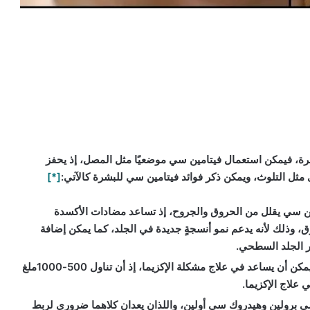
شرة، فيمكن استعمال فيتامين سي موضعيًا مثل المصل، إذ يحفز
مثل التلوث، ويمكن ذكر فوائد فيتامين سي للبشرة كالآتي:
[*]
ن سي يقلل من الحروق والجروح، إذ تساعد مضادات الأكسدة
، وذلك لأنه يدعم نمو أنسجةٍ جديدة في الجلد، كما يمكن إضافة
 الجلد السطحي.
إن تناول مزيج من فيتامين سي والزنك يمكن أن يساعد في علاج مشكلة الإكزيما، إذ أن تناول 500-1000ملغ
 برولين وهيدروك سي أولين، واللذان يعدان كلاهما ضروري لربط