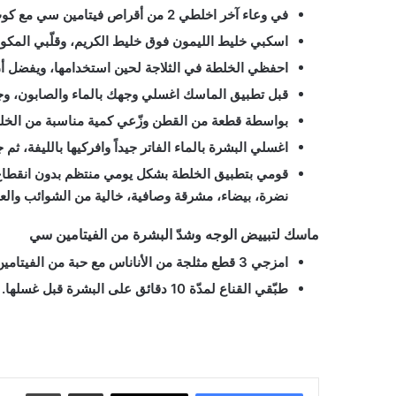
في وعاء آخر اخلطي 2 من أقراص فيتامين سي مع كوب من عصير الليمون، واتركيها حتى تذوب تماماً.
اسكبي خليط الليمون فوق خليط الكريم، وقلّبي المكونا
احفظي الخلطة في الثلاجة لحين استخدامها، ويفضل أن
قبل تطبيق الماسك اغسلي وجهك بالماء والصابون، وجفف
بواسطة قطعة من القطن وزّعي كمية مناسبة من الخلطة 
اغسلي البشرة بالماء الفاتر جيداً وافركيها بالليفة، 
قومي بتطبيق الخلطة بشكل يومي منتظم بدون انقطاع
نضرة، بيضاء، مشرقة وصافية، خالية من الشوائب والع
ماسك لتبييض الوجه وشدّ البشرة من الفيتامين سي
امزجي 3 قطع مثلجة من الأناناس مع حبة من الفيتامين c وكوب من مياه جوز الهند في الخلاط لتتحول الى مزيج متماسك.
طبّقي القناع لمدّة 10 دقائق على البشرة قبل غسلها.
فيتامين c لتفتيح البش
سي لتفتيح البشرة, فوار فيتامين سي لتفتيح البشرة, تناول فيتامين سي لت
مشاركة عبر البريد
طباعة