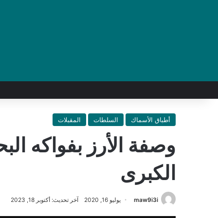
أطباق الأسماك
السلطات
المقبلات
وصفة الأرز بفواكه الب
الكبرى
maw9i3i
يوليو 16, 2020
آخر تحديث: أكتوبر 18, 2023