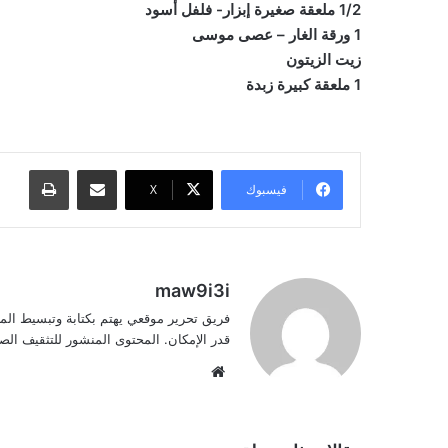
1/2 ملعقة صغيرة إبزار- فلفل أسود
1 ورقة الغار – عصى موسى
زيت الزيتون
1 ملعقة كبيرة زبدة
مشاركة عبر البريد
طباعة
فيسبوك
‫X
maw9i3i
فريق تحرير موقعي يهتم بكتابة وتبسيط الم
قدر الإمكان. المحتوى المنشور للتثقيف ا
موقع
الويب