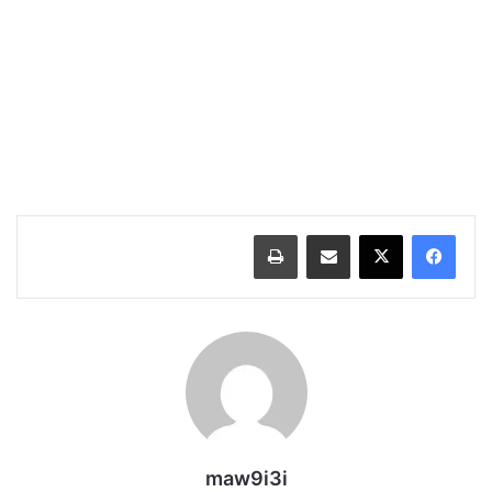
مشاركة عبر البريد
طباعة
maw9i3i