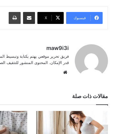
مشاركة عبر البريد
طباعة
فيسبوك
‫X
maw9i3i
فريق تحرير موقعي يهتم بكتابة وتبسيط الم
قدر الإمكان. المحتوى المنشور للتثقيف ا
موقع
الويب
مقالات ذات صلة