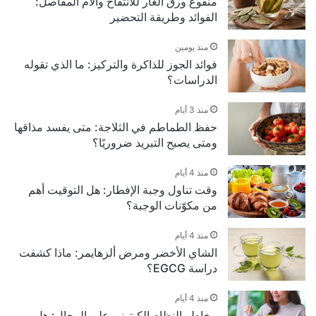
منقوع ورق الغار للانتفاخ وآلام المفاصل:
الفوائد وطريقة التحضير
منذ يومين
فوائد الجوز للذاكرة والتركيز: ما الذي تقوله
الدراسات؟
منذ 3 أيام
حفظ الطماطم في الثلاجة: متى يفسد مذاقها
ومتى يصبح التبريد ضروريًا؟
منذ 4 أيام
وقت تناول وجبة الإفطار: هل التوقيت أهم
من مكوّنات الوجبة؟
منذ 4 أيام
الشاي الأخضر ومرض ألزهايمر: ماذا كشفت
دراسة EGCG؟
منذ 4 أيام
مخاطر النظام الكيتوني على الرجال: هل