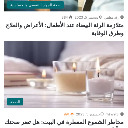
صحة الجهاز التنفسي والحساسية
رغد مطفي
ديسمبر 5, 2023
384
متلازمة الرئة البيضاء عند الأطفال: الأعراض والعلاج
وطرق الوقاية
الصحة
maw9i3i
ديسمبر 5, 2023
991
مخاطر الشموع المعطرة في البيت: هل تضر صحتك