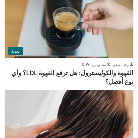
تغذية
رغد مطفي
منذ يومين
0
القهوة والكوليسترول: هل ترفع القهوة LDL؟ وأي
نوع أفضل؟