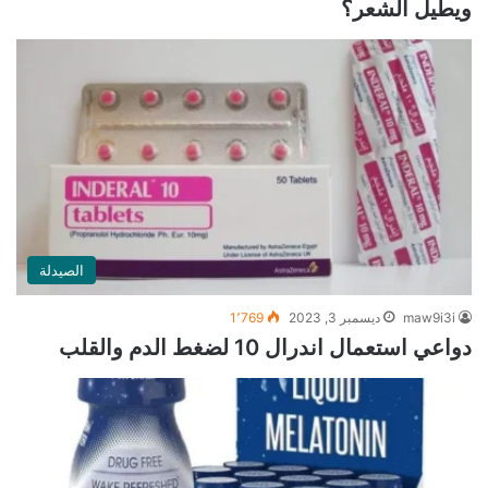
ويطيل الشعر؟
الصيدلة
maw9i3i
ديسمبر 3, 2023
1٬769
دواعي استعمال اندرال 10 لضغط الدم والقلب