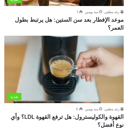
رغد مطفي
منذ يومين
1
موعد الإفطار بعد سن الستين: هل يرتبط بطول
العمر؟
تغذية
رغد مطفي
منذ يومين
0
القهوة والكوليسترول: هل ترفع القهوة LDL؟ وأي
نوع أفضل؟