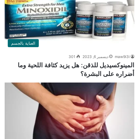
العناية بالجسم
maw9i3i
ديسمبر 6, 2023
301
المينوكسيديل للذقن: هل يزيد كثافة اللحية وما
أضراره على البشرة؟