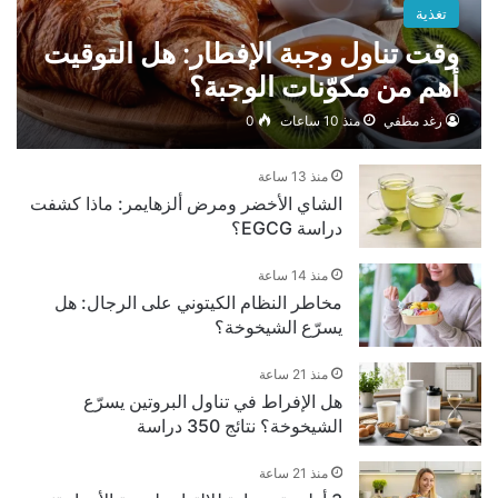
تغذية
وقت تناول وجبة الإفطار: هل التوقيت
أهم من مكوّنات الوجبة؟
رغد مطفي
منذ 10 ساعات
0
منذ 13 ساعة
الشاي الأخضر ومرض ألزهايمر: ماذا كشفت
دراسة EGCG؟
منذ 14 ساعة
مخاطر النظام الكيتوني على الرجال: هل
يسرّع الشيخوخة؟
منذ 21 ساعة
هل الإفراط في تناول البروتين يسرّع
الشيخوخة؟ نتائج 350 دراسة
منذ 21 ساعة