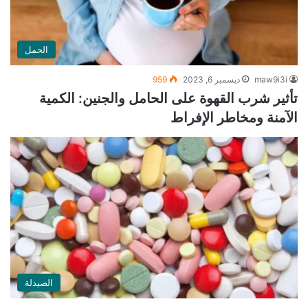
الحمل
maw9i3i
ديسمبر 6, 2023
959
تأثير شرب القهوة على الحامل والجنين: الكمية
الآمنة ومخاطر الإفراط
الصيدلة