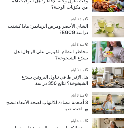
وقت تناول وجبة الإفطار: هل التوقيت أهم
من مكوّنات الوجبة؟
منذ 3 أيام
الشاي الأخضر ومرض ألزهايمر: ماذا كشفت
دراسة EGCG؟
منذ 3 أيام
مخاطر النظام الكيتوني على الرجال: هل
يسرّع الشيخوخة؟
منذ 3 أيام
هل الإفراط في تناول البروتين يسرّع
الشيخوخة؟ نتائج 350 دراسة
منذ 3 أيام
3 أطعمة مضادة للالتهاب لصحة الأمعاء تنصح
بها اختصاصية
منذ 4 أيام
موعد الإفطار بعد سن الستين: هل يرتبط