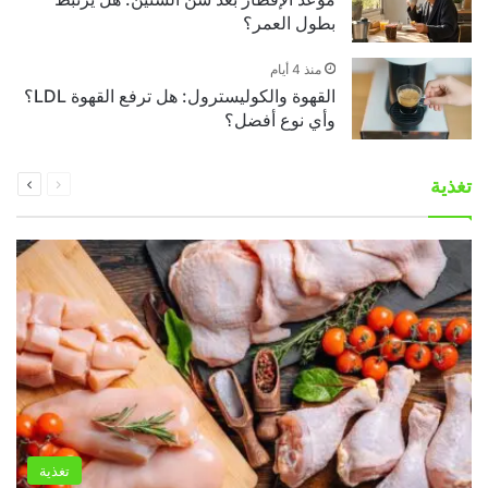
بطول العمر؟
منذ 4 أيام
القهوة والكوليسترول: هل ترفع القهوة LDL؟
وأي نوع أفضل؟
السابقة
التالية
تغذية
الصفحة
الصفحة
تغذية