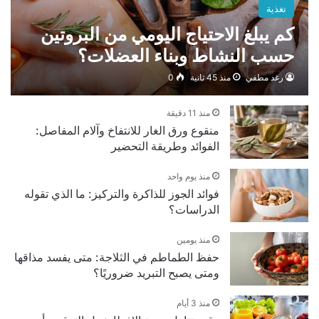
تغذية
كم يبلغ الاحتياج اليومي من البروتين
حسب النشاط وبناء العضلات؟
رغد مطفي
منذ 45 ثانية
0
منذ 11 دقيقة
منقوع ورق الغار للانتفاخ وآلام المفاصل:
الفوائد وطريقة التحضير
منذ يوم واحد
فوائد الجوز للذاكرة والتركيز: ما الذي تقوله
الدراسات؟
منذ يومين
حفظ الطماطم في الثلاجة: متى يفسد مذاقها
ومتى يصبح التبريد ضروريًا؟
منذ 3 أيام