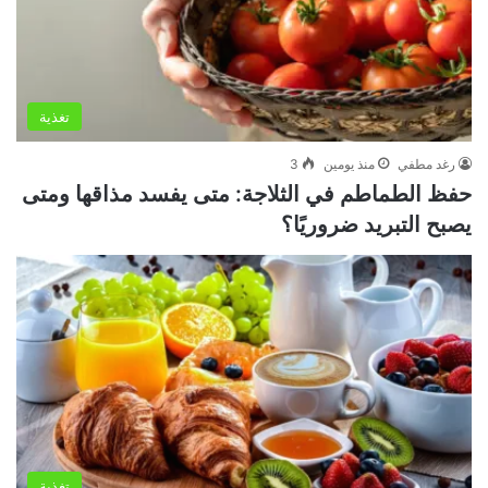
تغذية
رغد مطفي
منذ يومين
3
حفظ الطماطم في الثلاجة: متى يفسد مذاقها ومتى
يصبح التبريد ضروريًا؟
تغذية