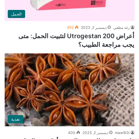
الحمل
رغد مطفي
ديسمبر 2, 2023
610
أعراض Utrogestan 200 لتثبيت الحمل: متى
يجب مراجعة الطبيب؟
تغذية
maw9i3i
ديسمبر 2, 2023
400