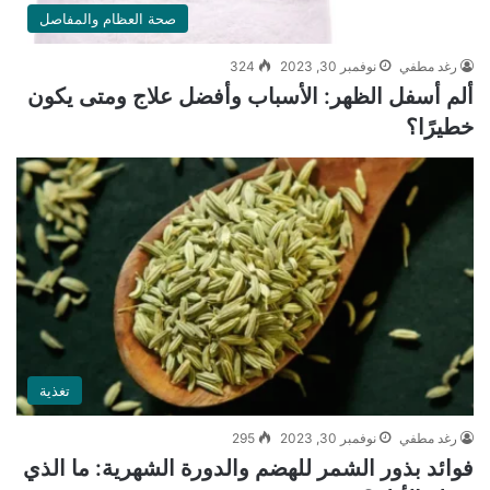
صحة العظام والمفاصل
رغد مطفي
نوفمبر 30, 2023
324
ألم أسفل الظهر: الأسباب وأفضل علاج ومتى يكون
خطيرًا؟
تغذية
رغد مطفي
نوفمبر 30, 2023
295
فوائد بذور الشمر للهضم والدورة الشهرية: ما الذي