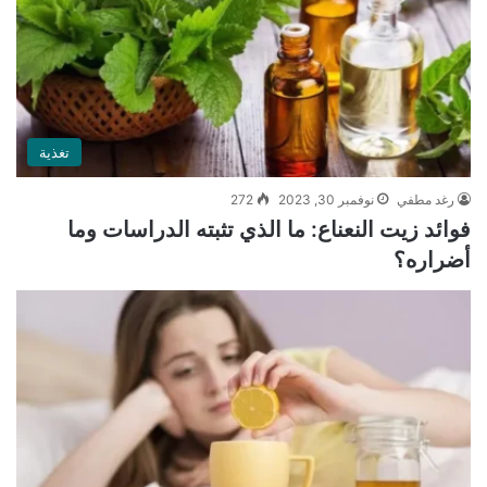
تغذية
رغد مطفي
نوفمبر 30, 2023
272
فوائد زيت النعناع: ما الذي تثبته الدراسات وما
أضراره؟