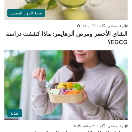
صحة الجهاز العصبي
رغد مطفي
منذ 20 ساعة
1
الشاي الأخضر ومرض ألزهايمر: ماذا كشفت دراسة
EGCG؟
تغذية
رغد مطفي
منذ 21 ساعة
0