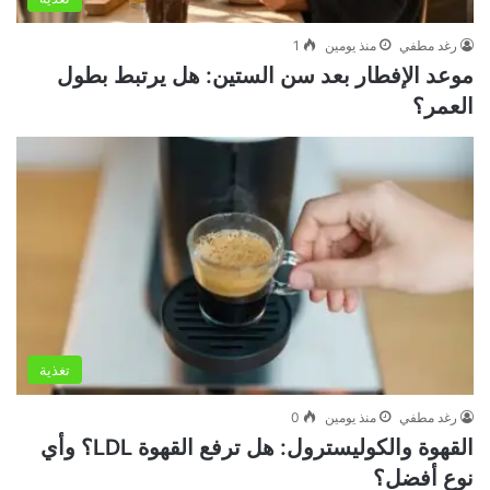
رغد مطفي
منذ يومين
1
موعد الإفطار بعد سن الستين: هل يرتبط بطول
العمر؟
تغذية
رغد مطفي
منذ يومين
0
القهوة والكوليسترول: هل ترفع القهوة LDL؟ وأي
نوع أفضل؟