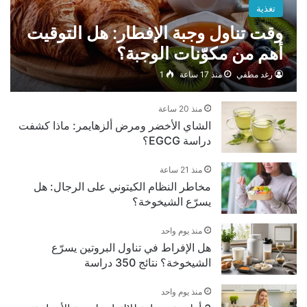
تغذية
وقت تناول وجبة الإفطار: هل التوقيت
أهم من مكوّنات الوجبة؟
رغد مطفي
منذ 17 ساعة
1
منذ 20 ساعة
الشاي الأخضر ومرض ألزهايمر: ماذا كشفت
دراسة EGCG؟
منذ 21 ساعة
مخاطر النظام الكيتوني على الرجال: هل
يسرّع الشيخوخة؟
منذ يوم واحد
هل الإفراط في تناول البروتين يسرّع
الشيخوخة؟ نتائج 350 دراسة
منذ يوم واحد