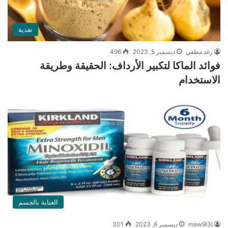
تغذية
رغد مطفي
ديسمبر 5, 2023
496
فوائد الماكا لتكبير الأرداف: الحقيقة وطريقة
الاستخدام
العناية بالجسم
maw9i3i
ديسمبر 6, 2023
301