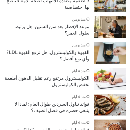
3 أطعمة مضادة للالتهاب لصحة الأمعاء تنصح
بها اختصاصية
منذ يومين
موعد الإفطار بعد سن الستين: هل يرتبط
بطول العمر؟
منذ يومين
القهوة والكوليسترول: هل ترفع القهوة LDL؟
وأي نوع أفضل؟
منذ 4 أيام
الكوليسترول مرتفع رغم تقليل الدهون أطعمة
تخفض الكوليسترول
منذ 4 أيام
فوائد تناول السردين طوال العام: لماذا لا
ينبغي حصره في فصل الصيف؟
منذ 4 أيام
فوائد تناول حفنة من اللوز يوميًا: الكمية