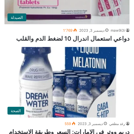
الصيدلة
maw9i3i
ديسمبر 3, 2023
1٬769
دواعي استعمال اندرال 10 لضغط الدم والقلب
الصحة
رغد مطفي
ديسمبر 3, 2023
559
دريم ووتر في الإمارات: السعر وطريقة الاستخدام