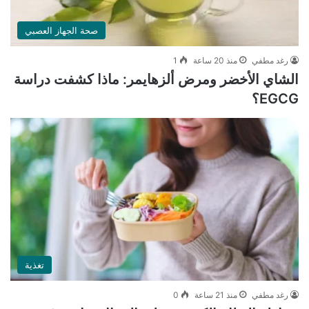
صحة الجهاز العصبي
رغد مطفي
منذ 20 ساعة
1
الشاي الأخضر ومرض ألزهايمر: ماذا كشفت دراسة
EGCG؟
تغذية
رغد مطفي
منذ 21 ساعة
0