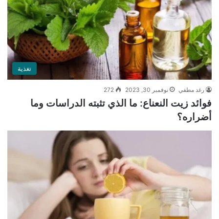
تغذية
رغد مطفي
نوفمبر 30, 2023
272
فوائد زيت النعناع: ما الذي تثبته الدراسات وما
أضراره؟