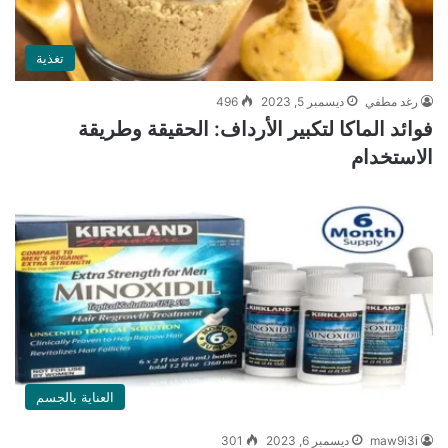
تغذية
رغد مطفي
ديسمبر 5, 2023
496
فوائد الماكا لتكبير الأرداف: الحقيقة وطريقة
الاستخدام
العناية بالجسم
maw9i3i
ديسمبر 6, 2023
301