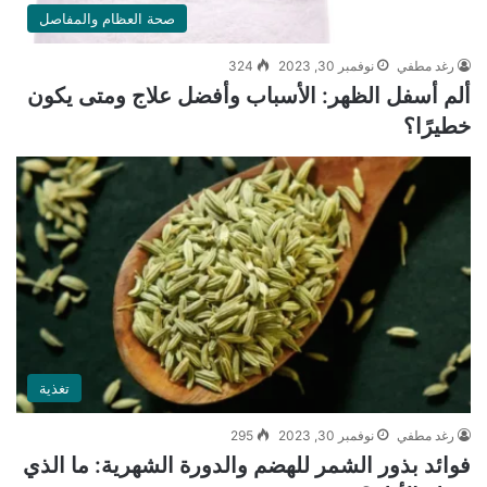
صحة العظام والمفاصل
رغد مطفي
نوفمبر 30, 2023
324
ألم أسفل الظهر: الأسباب وأفضل علاج ومتى يكون
خطيرًا؟
تغذية
رغد مطفي
نوفمبر 30, 2023
295
فوائد بذور الشمر للهضم والدورة الشهرية: ما الذي