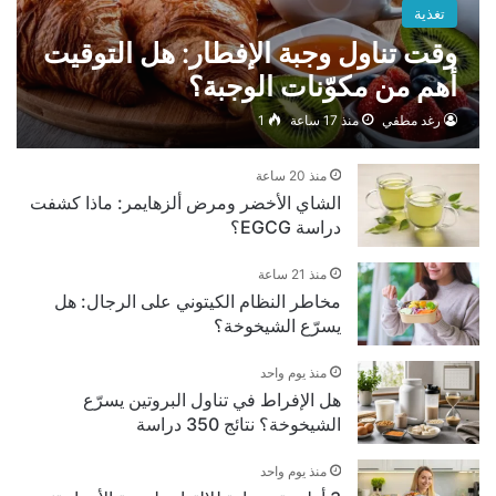
تغذية
وقت تناول وجبة الإفطار: هل التوقيت
أهم من مكوّنات الوجبة؟
رغد مطفي
منذ 17 ساعة
1
منذ 20 ساعة
الشاي الأخضر ومرض ألزهايمر: ماذا كشفت
دراسة EGCG؟
منذ 21 ساعة
مخاطر النظام الكيتوني على الرجال: هل
يسرّع الشيخوخة؟
منذ يوم واحد
هل الإفراط في تناول البروتين يسرّع
الشيخوخة؟ نتائج 350 دراسة
منذ يوم واحد