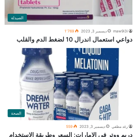
الصيدلة
maw9i3i
ديسمبر 3, 2023
1٬769
دواعي استعمال اندرال 10 لضغط الدم والقلب
الصحة
رغد مطفي
ديسمبر 3, 2023
559
دريم ووتر في الإمارات: السعر وطريقة الاستخدام