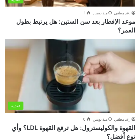
رغد مطفي
منذ يومين
1
موعد الإفطار بعد سن الستين: هل يرتبط بطول
العمر؟
تغذية
رغد مطفي
منذ يومين
0
القهوة والكوليسترول: هل ترفع القهوة LDL؟ وأي
نوع أفضل؟