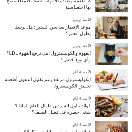
3 أطعمة مضادة للالتهاب لصحة الأمعاء تنصح
بها اختصاصية
منذ يومين
موعد الإفطار بعد سن الستين: هل يرتبط
بطول العمر؟
منذ يومين
القهوة والكوليسترول: هل ترفع القهوة LDL؟
وأي نوع أفضل؟
منذ 4 أيام
الكوليسترول مرتفع رغم تقليل الدهون أطعمة
تخفض الكوليسترول
منذ 4 أيام
فوائد تناول السردين طوال العام: لماذا لا
ينبغي حصره في فصل الصيف؟
منذ 4 أيام
فوائد تناول حفنة من اللوز يوميًا: الكمية