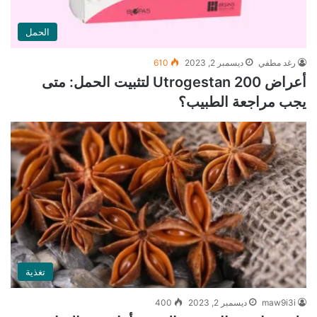
الحمل
رغد مطفي
ديسمبر 2, 2023
610
أعراض Utrogestan 200 لتثبيت الحمل: متى
يجب مراجعة الطبيب؟
تغذية
maw9i3i
ديسمبر 2, 2023
400