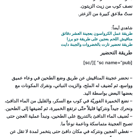
نصف كوب من زيت الزيتون.
ستّ ملاعق كبيرة من الزعتر.
شاهدي أيضاً:
طريقة عمل الكرواسون بعجينة العشر دقائق
مناقيش اللحم بعجين على طريقة جو برزا
طريقة تحضير تارت بالخضروات والجبنة دايت
طريقة التحضير
[sc name=”pub” ][/sc]
– نحضر عجينة المناقيش عن طريق وضع الطحين في وعاء عميق
وواسع، ثم نُضيف له الملح، والزيت النباتي، ونفرك المكونات مع
بعضها البعض بواسطة اليد.
– نضع الخميرة الفوريّة في كوب مع السكر، والقليل من الماء الدافئ،
ونحرك جيداً ونتركها قليلاً حتّى ترتفع الخميرة، ثم نُضيفها إلى الطحين.
– نُضيف الماء الدافئ بالتدريج على الطحين، ونبدأ عملية العجن حتى
تصبح العجينة متماسكة وناعمة نوعاً ما.
– نغطي العجين ونتركه في مكان دافئ حتى يتخمر لمدة لا تقل عن