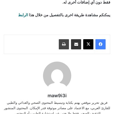
فقط دون أي إضافات أخرى له.
يمكنكم مشاهدة طريقة اخرى بالتفصيل من خلال هذا
الرابط
مناقيش الزعتر اللبنانية
مشاركة عبر البريد
طباعة
maw9i3i
فريق تحرير موقعي يهتم بكتابة وتبسيط المحتوى الصحي والغذائي والطبي
للقارئ العربي، مع الاعتماد على مصادر موثوقة قدر الإمكان. المحتوى المنشور
للتثقيف الصحي فقط ولا يغني عن استشارة الطبيب أو المختص.