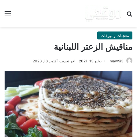
بحث عن
الق
معجنات ومورقات
مناقيش الزعتر اللبنانية
maw9i3i
يوليو 13, 2021
آخر تحديث: أكتوبر 18, 2023