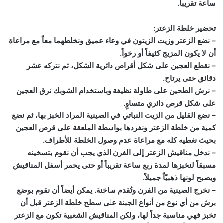
ساعة تقريباً.
تحضير خلطة الزعتر:
– نضع الزعتر وزيت الزيتون في وعاء عميق ونخلطهما معاً مع مراعاة
أن لا يكون المزيج كثيفاً أو رخواً.
– نقطع العجين على شكل أقراص دائرية الشكل، ثم نتركه عشر
دقائق حتى يرتاح.
– نرش الطحين على طاولة نظيفة وباستخدام الشوبك نرق العجين
على شكل قرص دائري متساوٍ.
– نضع القليل من الزيت النباتي في الصينية المراد الخبز بها، ثم نضع
كمية من خلطة الزعتر ونفردها بواسطة الملعقة على قرص العجين
بحيث نغطيه كله مع مراعاة عدم وصول الخلطة للأطراف.
– ندخل مناقيش الزعتر إلى الفرن الذي يجب أن نقوم بتسخينه
مسبقاً لنخبزها لمدة ربع ساعة تقريباً أو حتى يحمر أسفل المناقيش
ويصبح لونها ذهبيّاً جميلاً.
– نخرج الصينية من الفرن وتُقدم ساخنة. يمكن أيضاً أن نقوم بوضع
برش من أي نوع من أنواع الجبنة على سطح خلطة الزعتر قبل أن
تخبز فهي مناسبة جداً لها، ولكن المناقيش الشعبية تكون مع الزعتر