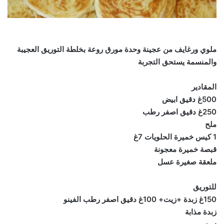
ملوي ورغايف من عجينة وحدة مورق روعة بخلطة التوريق العجيبة
والمنسمة يستحق التجربة
المقادير
500غ دقيق ابيض
250غ دقيق اصفر رطب
ملح
1 كيس خميرة الحلويات 7غ
قبصة خميرة معجونة
ملعقة صغيرة عسل
للتوريق
150غ زبدة +زيت+ 100غ دقيق اصفر رطب الفينو
زبدة مذابة