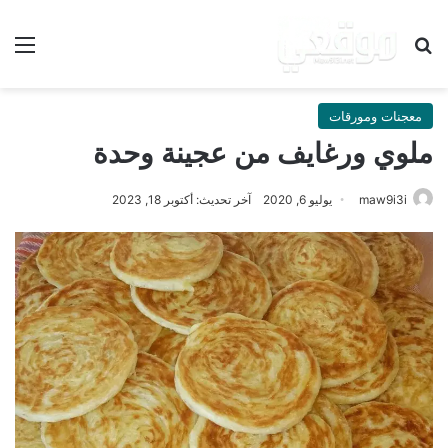
بحث عن
الق
معجنات ومورقات
ملوي ورغايف من عجينة وحدة
maw9i3i
يوليو 6, 2020
آخر تحديث: أكتوبر 18, 2023