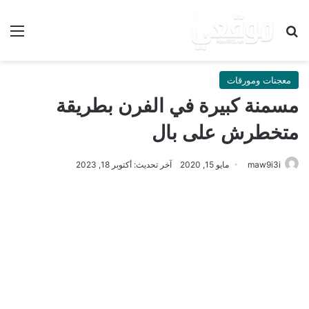
بحث عن
الق
معجنات ومورقات
مسمنة كبيرة في الفرن بطريقة
متخطرش على بال
maw9i3i
مايو 15, 2020
آخر تحديث: أكتوبر 18, 2023