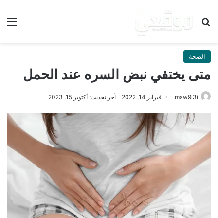
بحث عن
الق
الصحة
متى يختفي نبض السره عند الحمل
maw9i3i
فبراير 14, 2022
آخر تحديث: أكتوبر 15, 2023