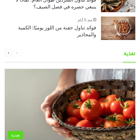
ينبغي حصره في فصل الصيف؟
منذ 5 أيام
فوائد تناول حفنة من اللوز يوميًا: الكمية
والمحاذير
السابقة
التالية
تغذية
الصفحة
الصفحة
تغذية