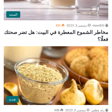
الصحة
maw9i3i
ديسمبر 5, 2023
991
مخاطر الشموع المعطرة في البيت: هل تضر صحتك
فعلًا؟
تغذية
رغد مطفي
ديسمبر 5, 2023
496