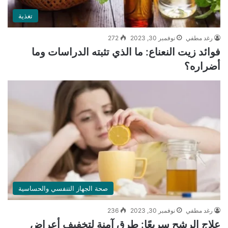
تغذية
رغد مطفي
نوفمبر 30, 2023
272
فوائد زيت النعناع: ما الذي تثبته الدراسات وما
أضراره؟
صحة الجهاز التنفسي والحساسية
رغد مطفي
نوفمبر 30, 2023
236
علاج الرشح سريعًا: طرق آمنة لتخفيف أعراض