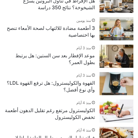
هل الإفراط في تناول البروتين يسرّع
الشيخوخة؟ نتائج 350 دراسة
منذ يومين
3 أطعمة مضادة للالتهاب لصحة الأمعاء تنصح
بها اختصاصية
منذ 3 أيام
موعد الإفطار بعد سن الستين: هل يرتبط
بطول العمر؟
منذ 3 أيام
القهوة والكوليسترول: هل ترفع القهوة LDL؟
وأي نوع أفضل؟
منذ 4 أيام
الكوليسترول مرتفع رغم تقليل الدهون أطعمة
تخفض الكوليسترول
منذ 4 أيام
فوائد تناول السردين طوال العام: لماذا لا