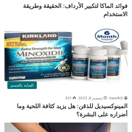
فوائد الماكا لتكبير الأرداف: الحقيقة وطريقة
الاستخدام
العناية بالجسم
maw9i3i
ديسمبر 6, 2023
301
المينوكسيديل للذقن: هل يزيد كثافة اللحية وما
أضراره على البشرة؟