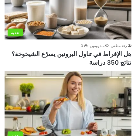
تغذية
رغد مطفي
منذ يومين
0
هل الإفراط في تناول البروتين يسرّع الشيخوخة؟
نتائج 350 دراسة
تغذية