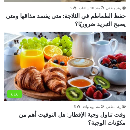
رغد مطفي
منذ 10 ساعات
2
حفظ الطماطم في الثلاجة: متى يفسد مذاقها ومتى
يصبح التبريد ضروريًا؟
تغذية
رغد مطفي
منذ يوم واحد
5
وقت تناول وجبة الإفطار: هل التوقيت أهم من
مكوّنات الوجبة؟