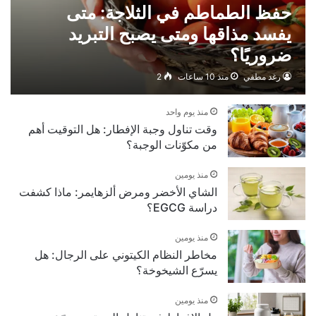
حفظ الطماطم في الثلاجة: متى
يفسد مذاقها ومتى يصبح التبريد
ضروريًا؟
رغد مطفي
منذ 10 ساعات
2
منذ يوم واحد
وقت تناول وجبة الإفطار: هل التوقيت أهم
من مكوّنات الوجبة؟
منذ يومين
الشاي الأخضر ومرض ألزهايمر: ماذا كشفت
دراسة EGCG؟
منذ يومين
مخاطر النظام الكيتوني على الرجال: هل
يسرّع الشيخوخة؟
منذ يومين