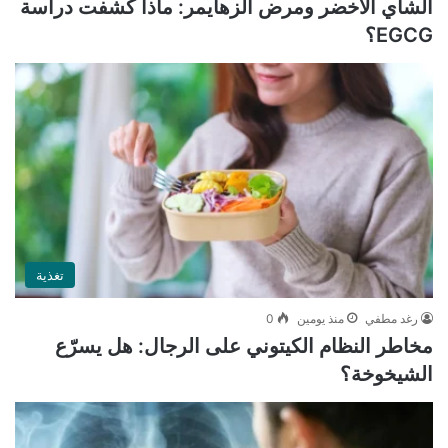
الشاي الأخضر ومرض ألزهايمر: ماذا كشفت دراسة
EGCG؟
تغذية
رغد مطفي
منذ يومين
0
مخاطر النظام الكيتوني على الرجال: هل يسرّع
الشيخوخة؟