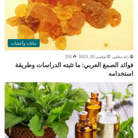
نباتات وأعشاب
رغد مطفي
نوفمبر 30, 2023
255
فوائد الصمغ العربي: ما تثبته الدراسات وطريقة
استخدامه