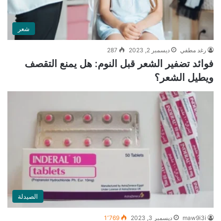
شعر
رغد مطفي
ديسمبر 2, 2023
287
فوائد تضفير الشعر قبل النوم: هل يمنع التقصف
ويطيل الشعر؟
الصيدلة
maw9i3i
ديسمبر 3, 2023
1٬769