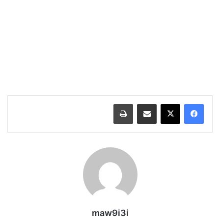
مشاركة عبر البريد
طباعة
maw9i3i