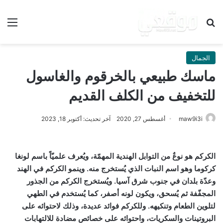
بحث عن
الق
الجمال
ماسك طبيعي بالخرقوم والغاسول
للتخفيف من الكلف القديم
maw9i3i
أغسطس 27, 2020
آخر تحديث: أكتوبر 18, 2023
الكركم هو نوعٌ من التوابل الهندية المهمّة، ويُعرف علميّاً باسم لونغا
كركوما وهو اسم النبات الذي يُستخرج منه. وينمو الكركم في الهند
وعدّة بلدان في جنوب شرق آسيا. ويُستخرج الكركم من الجذور
المجفّفة ثم يُسحق، ويكون لونه أصفر، كما يُستخدم في الطهي
لتلوين الطعام وتنكيهه. وللكركم فوائد عديدة، وذلك لاحتوائه على
البروتينات والسكريات، واحتوائه على خصائص مضادة للالتهابات