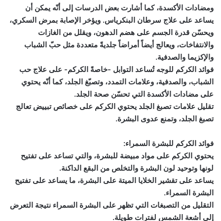
ومضادات الأكسدة، كما أشارت بعض الدرسات إلى أنّه يمكن أن
يساعد على علاج سرطان البنكرياس. ويؤخر الإصابة بمرض السكري،
ويحسّن قدرة الجسم على هضم الدهون، ويقلل من الغازات
والانتفاخات، ويعالج أيضاً أمراضاً جلديةً متعددة مثل حبّ الشباب
والإكزيما والصدفية.
فوائد الكركم للوجه تُساعد التوابل -خاصةً الكركم- على علاج حب
الشباب، والصدفية، وعلامات التمدد، وتصبّغ الجلد، كما أنّه يحتوي
على مضادات الأكسدة التي تحسّن صحة الجلد.
تقليل علامات تصبغ الجلد يحتوي الكركم على خصائص تبييض تعالج
تصبغ الجلد، وتمنع عدوى البشرة.
فوائد الكركم للبشرة السمراء:
يحتوي الكركم على مواد مبيضة للبشرة، والتي تساعد على تفتيح
لونها وتوحيد لون البشرة والتخلص من البقع الداكنة.
يساعد على تقشير الخلايا الميتة على البشرة، ما يساعد على تفتيح
البشرة السمراء.
التقليل من التصبغات التي تظهر على البشرة السمراء نتيجة التعرض
إلى أشعة الشمس لفترات طويلة.