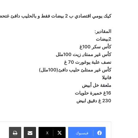
كیك يومي اقتصادي ب 2 بيضات فقط و بالحليب دافئ غتحصلي على كيكة مرتفعة جد هشة و بحجم عائلي
المقادير:
2بيضات
كأس سكر 100غ
كأس غير ممتلٸ زيت 100ملل
نصف علبة يوغورت 70 غ
كأس غير ممتلئ حليب دافئ(100ملل)
فانيلا
ملعقة خل أبيض
16غ خميرة حلويات
230 غ دقيق ابيض
مشاركة عبر البريد
طباعة
فيسبوك
‫X