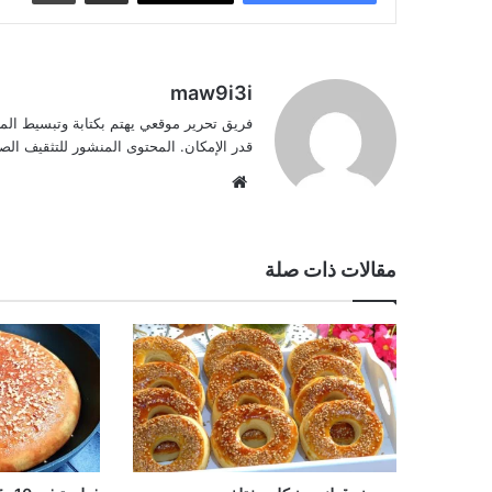
maw9i3i
فريق تحرير موقعي يهتم بكتابة وتبسيط الم
قدر الإمكان. المحتوى المنشور للتثقيف ا
موقع
الويب
مقالات ذات صلة