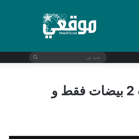
بحث
عن
كیك يومي اقتصادي ب 2 بيضات فقط و