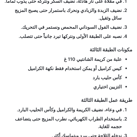
في مقلاة على نار هادئة، نضيف السكر ونتركه حتى يذوب تماماً.
نضيف الزبدة والزبادي ونحرك باستمرار حتى يصبح المزيج
سائل وثقيل.
نضيف الفول السوداني المحمص ونستمر في التحريك.
نصبه على الطبقة الأولى ونتركها تبرد جانباً حتى تتصلب.
مكونات الطبقة الثالثة
علبة من
كريمة الشانتيي
110 غ
كيس
كراميل
أو يمكن استخدام فقط نكهة الكراميل
كأس
حليب بارد
التزيين اختياري
طريقة عمل الطبقة الثالثة
في وعاء، نضيف الكريمة والكراميل وكأس الحليب البارد.
باستخدام الطراب الكهربائي، نطرب المزيج حتى يتضاعف
حجمه للغاية.
ندخله الثلاجة حتى يبرد ويتماسك أكثر.