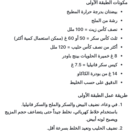
مكونات الطبقة الأولى
بيضتان
بدرجة حرارة المطبخ
رشة من
الملح
نصف كأس
زيت
= 100 ملل
ثلث كأس
سكر
= 50 أو 60 غ (ممكن استعمال كمية أكثر)
أكثر من نصف كأس
حليب
= 120 ملل
8 غ
خميرة الحلويات بينج باودر
كيس
سكر فانيليا
= 7.5 غ
14 غ من
بودرة الكاكاو
الدقيق على حسب الخليط
طريقة عمل الطبقة الأولى
في وعاء، نضيف البيض والسكر والملح والسكر فانيليا.
باستخدام خلاط كهربائي، نخلط جيداً حتى يتضاعف حجم المزيج
ويصبح لونه أبيض.
نضيف الحليب ونعيد الخلط بسرعة أقل.