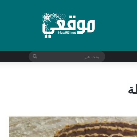
بحث
عن
ة