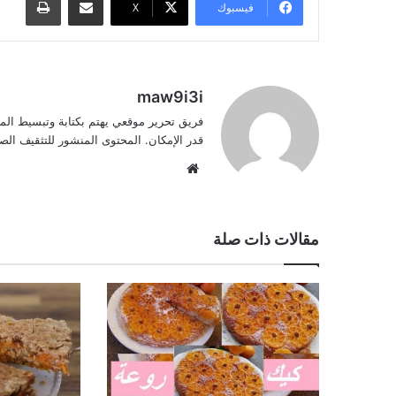
فيسبوك
‫X
maw9i3i
فريق تحرير موقعي يهتم بكتابة وتبسيط الم
قدر الإمكان. المحتوى المنشور للتثقيف ا
موقع
الويب
مقالات ذات صلة