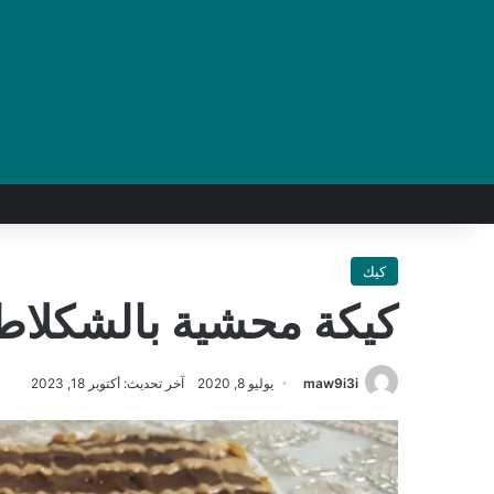
كيك
كيكة محشية بالشكلاط
maw9i3i
يوليو 8, 2020
آخر تحديث: أكتوبر 18, 2023