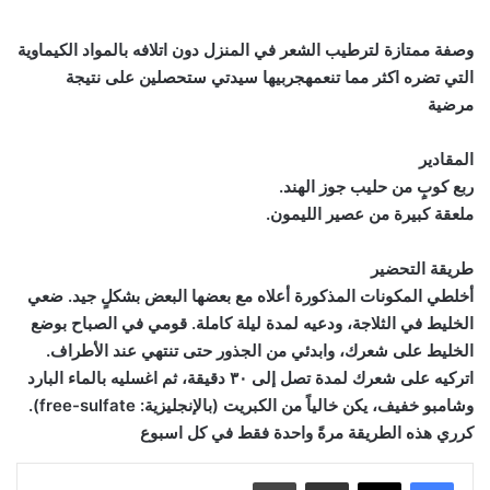
وصفة ممتازة لترطيب الشعر في المنزل دون اتلافه بالمواد الكيماوية
التي تضره اكثر مما تنعمهجربيها سيدتي ستحصلين على نتيجة
مرضية
المقادير
ربع كوبٍ من حليب جوز الهند.
ملعقة كبيرة من عصير الليمون.
طريقة التحضير
أخلطي المكونات المذكورة أعلاه مع بعضها البعض بشكلٍ جيد. ضعي
الخليط في الثلاجة، ودعيه لمدة ليلة كاملة. قومي في الصباح بوضع
الخليط على شعرك، وابدئي من الجذور حتى تنتهي عند الأطراف.
اتركيه على شعرك لمدة تصل إلى ٣٠ دقيقة، ثم اغسليه بالماء البارد
وشامبو خفيف، يكن خالياً من الكبريت (بالإنجليزية: free-sulfate).
كرري هذه الطريقة مرةً واحدة فقط في كل اسبوع
مشاركة عبر البريد
طباعة