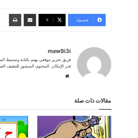
مشاركة عبر البريد
طباعة
فيسبوك
‫X
maw9i3i
فريق تحرير موقعي يهتم بكتابة وتبسيط الم
قدر الإمكان. المحتوى المنشور للتثقيف ا
موقع
الويب
مقالات ذات صلة