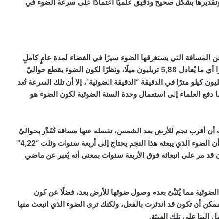
وتقديرها بشكل صحيح ودقيق علميًا اعتمادًا على سرعة الضوء في
المسافة التي يستغرقها الضوء سيرًا في الفضاء لمدة عامٍ كاملٍ
“365,25 يومًا”، والتي تُساوي حواليّ 9,46 تريليون كيلو مترًا أي ما يُعادل 5,88 تريليون ميلًا، ونظرًا لكون الضوء يقطع حواليّ
ليون كيلو مترًا في الدقيقة “الدقيقة الضوئية”، إلا أن تلك السرعة تُعد
 مما دفع العلماء إلى استعمال وحدة السنة الضوئية لكون الضوء هو
أن أقرب نجم للأرض بعد الشمس، تفصله عنها مساقة تُقَدَّر بحواليّ
4,22 سنةً ضوئيَّةً وهو نجم اسمه “رجل القنطور”، مما يعني أن الضوء الذي يبعثه هذا النجم يحتاج إلى أربعة سنوات وثلث “4,22”
د مر على انبعاثه فوق الأربعة سنوات بمعنى أنه يُعبر عن ماضي
وئية مما يُنَبَّئ بعدم وصول ضوئها للأرض بعد، فضلًا عن كون
كن أن تكون قد اندثرت بالفعل، ولكنك ترى الضوء الذي انبعث منها
إلينا على تلك الهيئة.