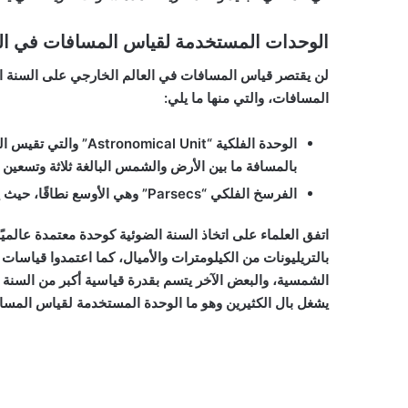
الوحدات المستخدمة لقياس المسافات في ال
لن يقتصر قياس المسافات في العالم الخارجي على السنة ا
المسافات، والتي منها ما يلي:
الوحدة الفلكية “ Unit
بالمسافة ما بين الأرض والشمس البالغة ثلاثة وتسعين مل
الفرسخ الفلكي “Parsecs” وهي الأوسع نطاقًا، حيث يبلغ الفرسخ الواحد حواليّ تسعة عشر تريليون ميلًا.
اتفق العلماء على اتخاذ السنة الضوئية كوحدة معتمدة عالمي
بالتريليونات من الكيلومترات والأميال، كما اعتمدوا قياس
الشمسية، والبعض الآخر يتسم بقدرة قياسية أكبر من السنة ا
يشغل بال الكثيرين وهو
ما الوحدة المستخدمة لقياس المسا
ما الوحدة المستخدمة لقياس المسافات بين النجوم والمجرا
والمجرات في الفضاء