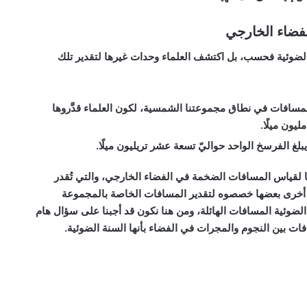
فضاء الخارجي
لضوئية فحسب، بل اكتشف العلماء وحدات غيرها لتقدير تلك
Astronomical” والتي تقيس المسافات في نطاق مجموعتنا الشمسية، لكون العلماء قدَّروها
يون ميلًا.
ًا لقياس المسافات الضخمة في الفضاء الخارجي، والتي تُقدر
ات أخرى بعضها خصصوه لتقدير المسافات الخاصة بالمجموعة
لضوئية المسافات الهائلة، ومن هنا نكون قد أجبنا على سؤال هام
فات بين النجوم والمجرات في الفضاء
بأنها السنة الضوئية.
ت في الفضاء, ما الوحدة المستخدمة لقياس المسافات بين النجوم