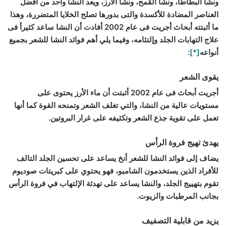
ونشا البطاطا، ونشا القمح، ونشا الأرز، ويعد النشا واحد من أفضل
العناصر المضادة للأكسدة والتى بدورها تصلح الخلايا المتضررة، وهذا
ما أثبتته أبحاث أجريت فى عام 2002 أفادت أن النشا ساعد كثيرأ فى
علاج التهابات الجلد وإلتئامه، وفيما يلي أهم فوائد النشا للشعر بجميع
أنواعه
[*]
:
يقوى الشعر
أجريت أبحاث فى عام 2002 أثبتت أن ماء الأرز يحتوى على
مستويات عالية من النشا، والتي تغلف الشعر وتمنحه القوة كما أنها
تعمل على تقوية جذع الشعر وتكثيفه على غرار البروتين.
يهدئ تهيج فروة الرأس
يضاف إلى فوائد النشا للشعر أنخ يساعد على تحسين الجلد التالف
للأفراد الذين يستخدمون الشامبو، فهو يحتوي على كبريتات صوديوم
تقوم بتهييج الجلد، والنشا يساعد على تهدئة الإلتهاب في فروة الرأس
بجانب المرطبات والزيوت.
يزيد من قابلية التصفيف