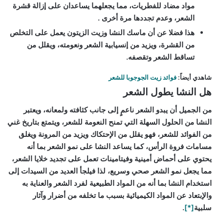
مواد مضاد للفطريات، مما يجعلهما يساعدان على إزالة قشرة
الشعر، وعدم تجددها مرة أخرى .
هذا فضلا عن أن ماسك النشا وزيت الزيتون يعمل على التخلص
من القشرة، ويزيد من إنسيابية الشعر ونعومته، ويقلل من
تساقط الشعر وتقصفه.
شاهدي أيضاً:
فوائد زيت الجوجوبا للشعر
هل النشا يطول الشعر
من الجميل أن يبدو الشعر ناعمٍ إلى جانب كثافته ولمعانه، ويعتبر
النشا من الحلول السهلة التي تمنح النعومة للشعر، ويتمتع بتاريخ غني
من الفوائد للشعر، فهو يقلل من الإحتكاك ويزيد من المرونة ويغلق
مسامات فروة الرأس، كما يساعد النشا على نمو الشعر بما أنه
يحتوي على أحماض أمينية وفيتامينات تعمل على تجديد خلايا الشعر،
مما يجعل نمو الشعر صحي وسريع، لذا فيلجأ العديد من السيدات إلى
استخدام النشا بما أنه من المواد الطبيعية لفرد الشعر والعناية به
والإبتعاد عن المواد الكيميائية بسبب ما تخلفه من أضرار وآثار
سلبية
[*]
.