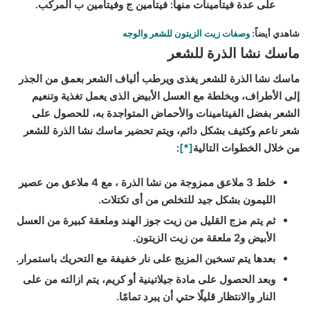
على عدة فيتامينات منها: فيتامين ج وفيتامين ب المركب.
شاهدي أيضاً:
وصفات زيت الزيتون للشعر والوجه
ماسك نشا الذرة للشعر
ماسك نشا الذرة للشعر يغذى ويرطب ألياف الشعر بعمق من الجذر
إلى الأطراف، وبخلطة مع العسل الأبيض الذى يعمل تغذية وتنعيم
الشعر بفضل الفيتامينات والأحماض المتواجدة به، للحصول على
شعر ناعم وكثيف بشكل دائم، ويتم تحضير ماسك نشا الذرة للشعر
من خلال الخطوات التالية
[*]
:
خلط 3 ملاعق ممزوجة من نشا الذرة ، مع 4 ملاعق من عصير
الليمون بشكل جيد للتخلص من أى تكتلات.
ثم يتم مزج القليل من زيت جوز الهند وملعقة كبيرة من العسل
الأبيض و2 ملعقة من زيت الزيتون.
بعدها يتم تسخين المزيج على نار خفيفة مع التحريك باستمرار.
وبعد الحصول على مادة جيلاتينية أو كريم، يتم ازالته من على
النار والانتظار قليلًا حتي أن يبرد تمامًا.