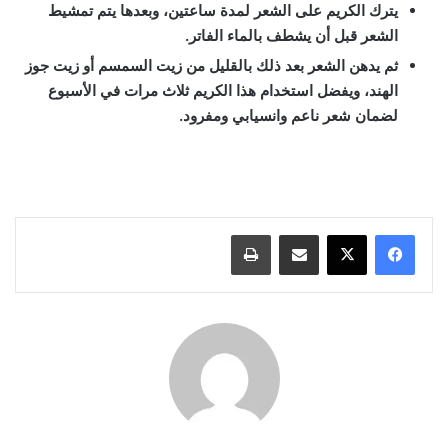
يترك الكريم على الشعر لمدة ساعتين، وبعدها يتم تمشيط
الشعر قبل أن يشطف بالماء الفاتر.
ثم يدهن الشعر بعد ذلك بالقليل من زيت السمسم أو زيت جوز
الهند، ويفضل استخدام هذا الكريم ثلاث مرات في الأسبوع
لضمان شعر ناعم وانسيابي ومفرود.
النشا للشعر الجاف, أضرار النشا للشعر, تجربتي مع النشا للشعر, فوائد النشا للشعر
مع الحناء, النشا للشعر الدهني, طريقة عمل كريم النشا للشعر, فوائد النشا للشعر
الابيض, النشا للشعر عالم حواء
مشاركة عبر البريد
طباعة