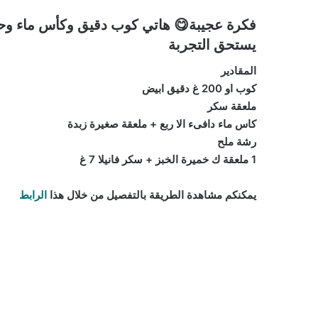
يستحق التجربة
المقادير
كوب او 200 غ دقيق ابيض
ملعقة سكر
كاس ماء دافىء الا ربع + ملعقة صغيرة زبدة
رشة ملح
1 ملعقة ك خميرة الخبز + سكر فانيلا 7 غ
يمكنكم مشاهدة الطريقة بالتفصيل من خلال هذا
الرابط