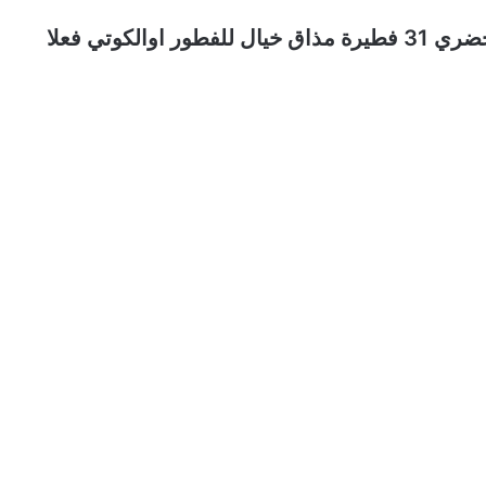
فكرة عجيبة😋 هاتي كوب دقيق وكأس ماء وحضري 31 فطيرة مذاق خيال للفطور اوالكوتي فعلا