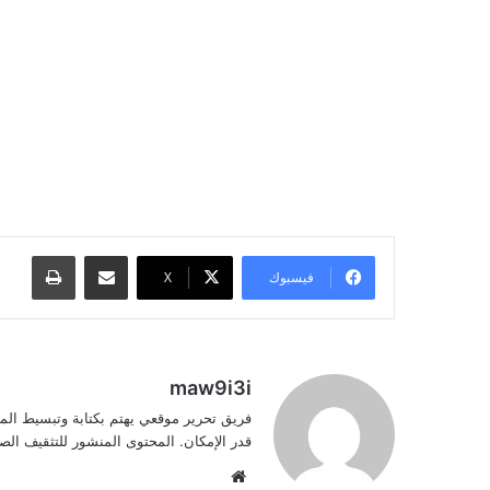
مشاركة عبر البريد
طباعة
فيسبوك
‫X
maw9i3i
فريق تحرير موقعي يهتم بكتابة وتبسيط الم
قدر الإمكان. المحتوى المنشور للتثقيف ا
موقع