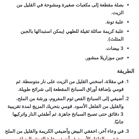
بصلة مقطعة إلى مكعبات صغيرة ومشوحة في القليل من
الزيت.
علبة تونة.
علبة كريمة سائلة ثقيلة للطهي (يمكن استبدالها بالجبن
المثلث).
3 بيضات.
جبن موزاريلا مبشور.
الطريقة
في مقلاة، اسخني القليل من الزيت على نار متوسطة. ثم
قومي بإضافة أوراق السبانخ المقطعة إلى شرائح طويلة.
أضيفي إلى السبانخ الفص ثوم المفروم، ورشة من الملح،
والقليل من الفلفل الأسود. قومي بتحريك المزيج لمدة تقريبية
3 دقائق حتى تصبح السبانخ جاهزة. ثم أطفئي النار واتركيها
جانبًا.
في وعاء آخر، اخفقي البيض وأضيفي الكريمة والقليل من الملح
ورشة من الفلفل الأسود. ثم أضيفي علبة التونة والبصلة