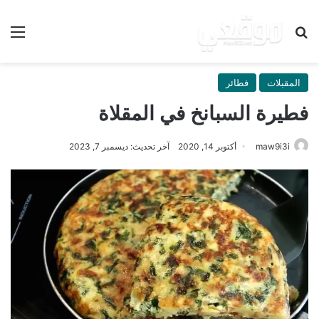
بحث عن
الق
المقبلات
فطائر
فطيرة السبانخ في المقلاة
maw9i3i
أكتوبر 14, 2020
آخر تحديث: ديسمبر 7, 2023