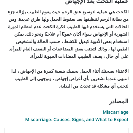
عملية الكحت بعد الإجهاض
الكحت هي عملية لتوسيع عنق الرحم حيث يقوم الطبيب بإزالة جزء
من بطانة الرحم لتنظيفها بعد سقوط الحمل ولها طرق عديدة. ومن
الحالات التي يستخدم فيها الطبيب فكرة الكحت عدم انتظام الدورة
الشهرية أو الإجهاض سواء أكان عفويًا أم علاجيًا ونحو ذلك. يمكن
استخدام بعض الأدوية كبديل للكشط ، حسب الحالة والتشخيص
الطبي لها ، وذلك لتجنب بعض المضاعفات أو الضعف العام للمرأة.
على أي حال ، يصف الطبيب المضادات الحيوية للمرأة.
الاعتناء بصحتك أثناء الحمل يحميك بنسبة كبيرة من الإجهاض ، لذا
انتبهي عندما تشعرين بأي أعراض إجهاض ، وتوجهي إلى الطبيب
لتجنب أي مشكلة قد تحدث من البداية.
المصادر
Miscarriage
Miscarriage: Causes, Signs, and What to Expect
مشاركة عبر البريد
طباعة