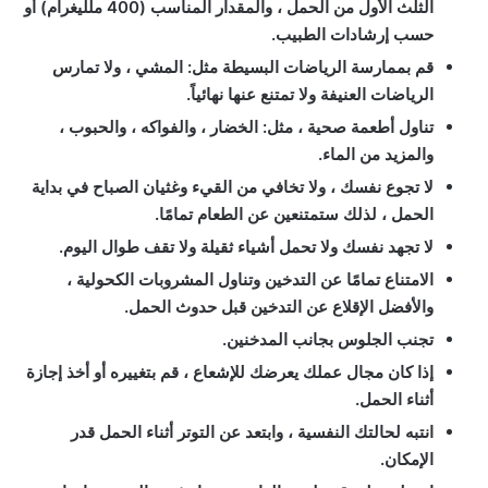
الثلث الأول من الحمل ، والمقدار المناسب (400 ملليغرام) أو
حسب إرشادات الطبيب.
قم بممارسة الرياضات البسيطة مثل: المشي ، ولا تمارس
الرياضات العنيفة ولا تمتنع عنها نهائياً.
تناول أطعمة صحية ، مثل: الخضار ، والفواكه ، والحبوب ،
والمزيد من الماء.
لا تجوع نفسك ، ولا تخافي من القيء وغثيان الصباح في بداية
الحمل ، لذلك ستمتنعين عن الطعام تمامًا.
لا تجهد نفسك ولا تحمل أشياء ثقيلة ولا تقف طوال اليوم.
الامتناع تمامًا عن التدخين وتناول المشروبات الكحولية ،
والأفضل الإقلاع عن التدخين قبل حدوث الحمل.
تجنب الجلوس بجانب المدخنين.
إذا كان مجال عملك يعرضك للإشعاع ، قم بتغييره أو أخذ إجازة
أثناء الحمل.
انتبه لحالتك النفسية ، وابتعد عن التوتر أثناء الحمل قدر
الإمكان.