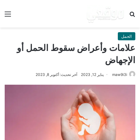
بحث عن
الق
الحمل
علامات وأعراض سقوط الحمل أو
الإجهاض
maw9i3i
يناير 12, 2023
آخر تحديث: أكتوبر 8, 2023