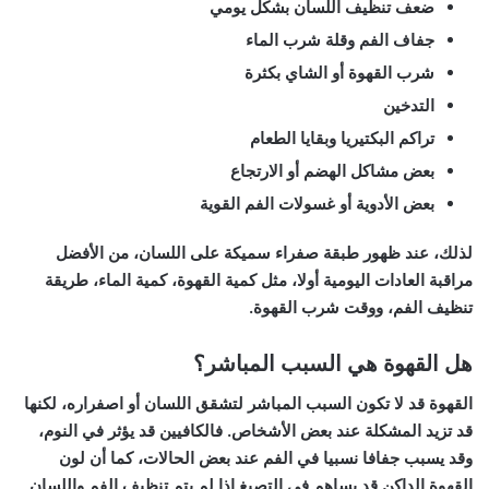
ضعف تنظيف اللسان بشكل يومي
جفاف الفم وقلة شرب الماء
شرب القهوة أو الشاي بكثرة
التدخين
تراكم البكتيريا وبقايا الطعام
بعض مشاكل الهضم أو الارتجاع
بعض الأدوية أو غسولات الفم القوية
لذلك، عند ظهور طبقة صفراء سميكة على اللسان، من الأفضل
مراقبة العادات اليومية أولا، مثل كمية القهوة، كمية الماء، طريقة
تنظيف الفم، ووقت شرب القهوة.
هل القهوة هي السبب المباشر؟
القهوة قد لا تكون السبب المباشر لتشقق اللسان أو اصفراره، لكنها
قد تزيد المشكلة عند بعض الأشخاص. فالكافيين قد يؤثر في النوم،
وقد يسبب جفافا نسبيا في الفم عند بعض الحالات، كما أن لون
القهوة الداكن قد يساهم في التصبغ إذا لم يتم تنظيف الفم واللسان