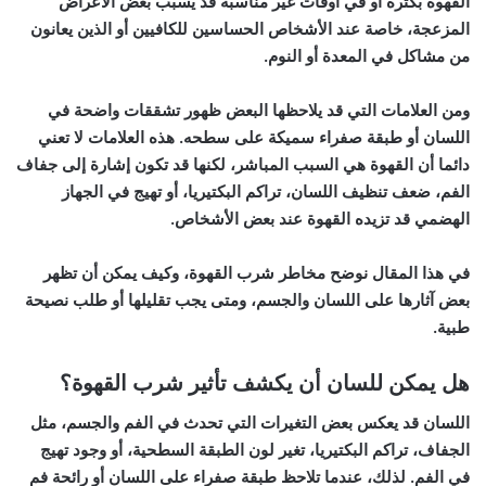
القهوة بكثرة أو في أوقات غير مناسبة قد يسبب بعض الأعراض
المزعجة، خاصة عند الأشخاص الحساسين للكافيين أو الذين يعانون
من مشاكل في المعدة أو النوم.
ومن العلامات التي قد يلاحظها البعض ظهور تشققات واضحة في
اللسان أو طبقة صفراء سميكة على سطحه. هذه العلامات لا تعني
دائما أن القهوة هي السبب المباشر، لكنها قد تكون إشارة إلى جفاف
الفم، ضعف تنظيف اللسان، تراكم البكتيريا، أو تهيج في الجهاز
الهضمي قد تزيده القهوة عند بعض الأشخاص.
في هذا المقال نوضح مخاطر شرب القهوة، وكيف يمكن أن تظهر
بعض آثارها على اللسان والجسم، ومتى يجب تقليلها أو طلب نصيحة
طبية.
هل يمكن للسان أن يكشف تأثير شرب القهوة؟
اللسان قد يعكس بعض التغيرات التي تحدث في الفم والجسم، مثل
الجفاف، تراكم البكتيريا، تغير لون الطبقة السطحية، أو وجود تهيج
في الفم. لذلك، عندما تلاحظ طبقة صفراء على اللسان أو رائحة فم