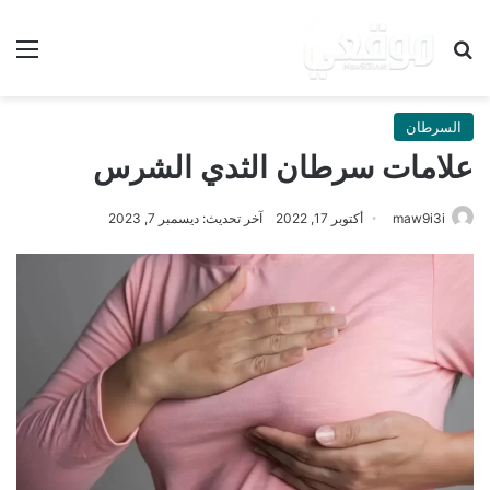
بحث عن
الق
السرطان
علامات سرطان الثدي الشرس
maw9i3i
أكتوبر 17, 2022
آخر تحديث: ديسمبر 7, 2023