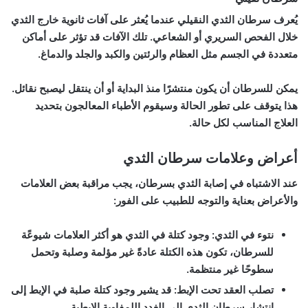
يُعرف سرطان الثدي النقيلي عندما يُعثر على آفات ثانوية خارج الثدي
خلال الفحص السريري أو الشعاعي. تلك الآفات قد تؤثر على أماكن
متعددة في الجسم مثل العظام والرئتين والكبد والجلد والدماغ.
يمكن للسرطان أن يكون منتشرًا منذ البداية أو أن ينتقل ليصبح نقائل.
هذا يتوقف على تطور الحالة وسيقوم الأطباء المعالجون بتحديد
العلاج المناسب لكل حالة.
أعراض وعلامات سرطان الثدي
عند الاشتباه في إصابة الثدي بسرطان، يجب مراقبة بعض العلامات
والأعراض بعناية والتوجه للطبيب على الفور:
نتوء في الثدي
: وجود كتلة في الثدي هو أكثر العلامات شيوعًة
للسرطان، تكون هذه الكتلة عادةً غير مؤلمة وصلبة وتحمل
سطوحًا غير منتظمة.
تصلب العقد تحت الإبط
: قد يشير وجود كتلة صلبة في الإبط إلى
انتشار سرطان الثدي إلى الغدد اللمفاوية الإبطية.