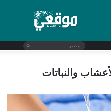
بحث
عن
لأعشاب والنباتات