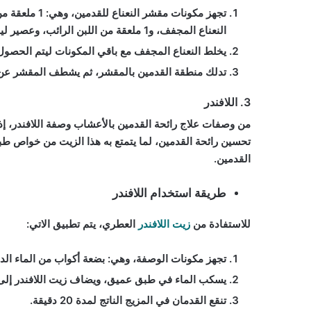
تجهز مكونات مقشر النعناع للقدمين، وهي: 1 ملعقة من الشوفان، و1 ملعقة من النشا، و1 ملعقة من
النعناع المجفف، و1 ملعقة من اللبن الرائب، وعصير ليمونة، وقطرات من زيت النعناع العطري.
يخلط النعناع المجفف مع باقي المكونات ليتم الحصو
تدلك منطقة القدمين بالمقشر، ثم يشطف المقشر عن ا
3. اللافندر
من وصفات علاج رائحة القدمين بالأعشاب وصفة اللافندر، إ
تحسين رائحة القدمين، لما يتمتع به هذا الزيت من خواص طبي
القدمين.
طريقة استخدام اللافندر
للاستفادة من
زيت اللافندر
العطري، يتم تطبيق الاتي:
تجهز مكونات الوصفة، وهي: بضعة أكواب من الماء الد
يسكب الماء في طبق عميق، ويضاف زيت اللافندر إلى 
تنقع القدمان في المزيج الناتج لمدة 20 دقيقة.