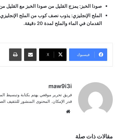
صودا الخبز: يمزج القليل من صودا الخبز مع القليل من
الملح الإنجليزي: يذوب نصف كوب من الملح الإنجليزي
القدمان في الماء والملح لمدة 20 دقيقة.
مشاركة عبر البريد
طباعة
فيسبوك
‫X
maw9i3i
فريق تحرير موقعي يهتم بكتابة وتبسيط الم
قدر الإمكان. المحتوى المنشور للتثقيف ا
موقع
الويب
مقالات ذات صلة