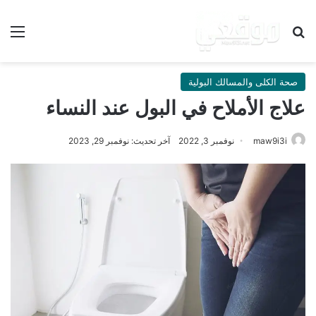
بحث عن
الق
صحة الكلى والمسالك البولية
علاج الأملاح في البول عند النساء
maw9i3i
نوفمبر 3, 2022
آخر تحديث: نوفمبر 29, 2023