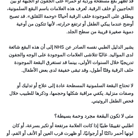
قد تظهر بقع مسطحة وردية أو حمراء على الجفون أو الجبهة أو بين
الحاجبين أو خلف الرقبة. تُعرف هذه العلامات باسم البقع السلمونية،
ويطلق على الموجودة خلف الرقبة أحيانًا «وحمة اللقلق». قد تصبح
أوضح عندما يبكي الطفل أو ترتفع حرارته، لأنها تتكون من أوعية
دموية صغيرة قريبة من سطح الجلد.
يشير الدليل الطبي نفسه الصادر عن NHS إلى أن هذه البقع شائعة
لدى المواليد. غالبًا تتلاشى العلامات الموجودة على الوجه والجفون
تدريجيًا خلال السنوات الأولى، بينما قد تستغرق البقعة الموجودة
خلف الرقبة وقتًا أطول، وقد تبقى خفيفة لدى بعض الأطفال.
لا تحتاج البقعة السلمونية المسطحة عادة إلى علاج أو تدليك أو
وصفات منزلية. يكفي مراقبة شكلها وحجمها، وذكرها للطبيب خلال
فحص الطفل الروتيني.
متى لا تكون البقعة مجرد وحمة بسيطة؟
اطلبي تقييمًا طبيًا إذا كانت العلامة مرتفعة أو تكبر بسرعة، أو كان
لونها أحمر داكنًا أو أرجوانيًا، أو ظهرت قرب العين أو الأنف أو الفم، أو