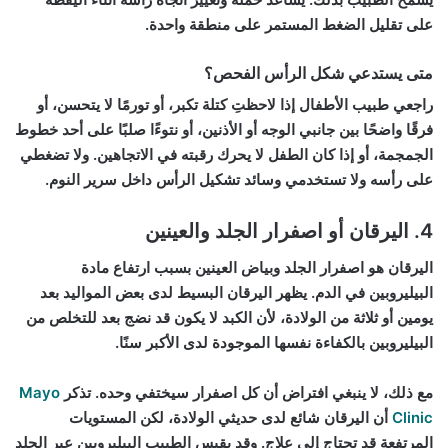
على تقليل الضغط المستمر على منطقة واحدة.
متى يستدعي شكل الرأس الفحص؟
راجعي طبيب الأطفال إذا لاحظتِ كتلة تكبر، أو تورمًا لا يتحسن، أو
فرقًا واضحًا بين جانبي الوجه أو الأذنين، أو نتوءًا صلبًا على أحد خطوط
الجمجمة، أو إذا كان الطفل لا يحرك رقبته في الاتجاهين. ولا تضغطي
على رأسه ولا تستخدمي وسائد تشكيل الرأس داخل سرير النوم.
4. اليرقان أو اصفرار الجلد والعينين
اليرقان هو اصفرار الجلد وبياض العينين بسبب ارتفاع مادة
البيليروبين في الدم. يظهر اليرقان البسيط لدى بعض المواليد بعد
يومين أو ثلاثة من الولادة، لأن الكبد لا يكون قد نضج بعد للتخلص من
البيليروبين بالكفاءة نفسها الموجودة لدى الأكبر سنًا.
مع ذلك، لا ينبغي افتراض أن كل اصفرار سيختفي وحده. تذكر
Mayo
Clinic
أن اليرقان شائع لدى حديثي الولادة، لكن المستويات
المرتفعة قد تحتاج إلى علاج. وقد يقيس الطبيب البيليروبين عبر الجلد