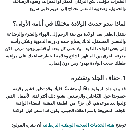
التغيرات مؤقت، لكن اليرقان المبكر أو المتزايد، وسوء الرضاعة،
والخمول، وصعوبة التنفس تحتاج إلى تقييم طبي سريع.
لماذا يبدو حديث الولادة مختلفًا في أيامه الأولى؟
ينتقل الطفل بعد الولادة من بيئة الرحم إلى الهواء والضوء والرضاعة
والتنفس المستقل، لذلك يحتاج جلده ودورته الدموية وشكل رأسه
إلى بعض الوقت للتكيف. ولا تعني كل بقعة أو قشور وجود مرض، لكن
معرفة الفرق بين المظهر الشائع وعلامة الخطر تساعدك على مراقبة
طفلك حديث الولادة بهدوء ومن دون إهمال.
1. جفاف الجلد وتقشره
قد يبدو جلد المولود جافًا أو متشققًا قليلًا، وقد تظهر قشور رقيقة
خصوصًا حول الكاحلين والرسغين. يشيع ذلك أكثر لدى الأطفال الذين
وُلدوا بعد موعدهم، لأن جزءًا من الطبقة الدهنية البيضاء الواقية
للجلد، المعروفة باسم الطلاء الجبني، يكون قد امتص قبل الولادة.
توضح
هيئة الخدمات الصحية الوطنية البريطانية
أن بشرة المولود