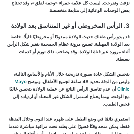
نزفت وتقرحت. ليست كل علامة حمراء «وحمة لقلق»، وقد تحتاج
بعض الوحمات الوعائية إلى متابعة متخصصة.
3. الرأس المخروطي أو غير المتناسق بعد الولادة
قد يبدو رأس طفلك حديث الولادة ممدودًا أو مخروطيًا قليلًا، خاصة
بعد الولادة المهبلية. تسمح مرونة عظام الجمجمة بتغير شكل الرأس
أثناء مروره عبر قناة الولادة، وقد يصاحب ذلك تورم أو كدمات
بسيطة.
يتحسن الشكل عادة بصورة تدريجية خلال الأيام والأسابيع التالية،
وليس من الدقة تحديد 48 ساعة لجميع الأطفال. وتوضح
Mayo
Clinic
أن عدم تناسق الرأس الناتج عن عملية الولادة يتحسن غالبًا
مع الوقت، بينما يحتاج استمرار الشكل غير المعتاد أو ازدياده إلى
فحص الطبيب.
استمري دائمًا في وضع الطفل على ظهره عند النوم. وخلال اليقظة
فقط، يمكن منحه وقتًا قصيرًا على بطنه تحت مراقبة مباشرة عندما
يسمح الطبيب بذلك. يساعد حمله وتغيير اتجاه رأسه أثناء اليقظة