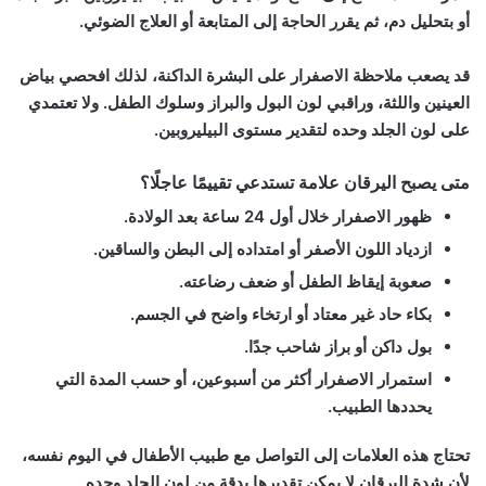
أو بتحليل دم، ثم يقرر الحاجة إلى المتابعة أو العلاج الضوئي.
قد يصعب ملاحظة الاصفرار على البشرة الداكنة، لذلك افحصي بياض
العينين واللثة، وراقبي لون البول والبراز وسلوك الطفل. ولا تعتمدي
على لون الجلد وحده لتقدير مستوى البيليروبين.
متى يصبح اليرقان علامة تستدعي تقييمًا عاجلًا؟
ظهور الاصفرار خلال أول 24 ساعة بعد الولادة.
ازدياد اللون الأصفر أو امتداده إلى البطن والساقين.
صعوبة إيقاظ الطفل أو ضعف رضاعته.
بكاء حاد غير معتاد أو ارتخاء واضح في الجسم.
بول داكن أو براز شاحب جدًا.
استمرار الاصفرار أكثر من أسبوعين، أو حسب المدة التي
يحددها الطبيب.
تحتاج هذه العلامات إلى التواصل مع طبيب الأطفال في اليوم نفسه،
لأن شدة اليرقان لا يمكن تقديرها بدقة من لون الجلد وحده.