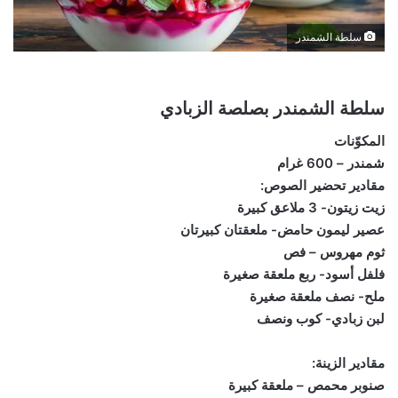
سلطة الشمندر
سلطة الشمندر بصلصة الزبادي
المكوّنات
شمندر – 600 غرام
مقادير تحضير الصوص:
زيت زيتون- 3 ملاعق كبيرة
عصير ليمون حامض- ملعقتان كبيرتان
ثوم مهروس – فص
فلفل أسود- ربع ملعقة صغيرة
ملح- نصف ملعقة صغيرة
لبن زبادي- كوب ونصف
مقادير الزينة:
صنوبر محمص – ملعقة كبيرة