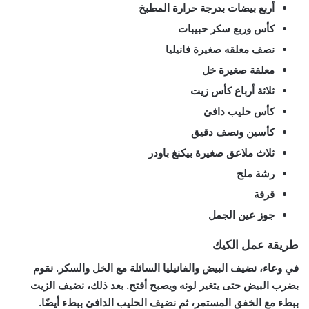
أربع بيضات بدرجة حرارة المطبخ
كأس وربع سكر حبيبات
نصف معلقه صغيرة فانيليا
معلقة صغيرة خل
ثلاثة أرباع كأس زيت
كأس حليب دافئ
كأسين ونصف دقيق
ثلاث ملاعق صغيرة بيكنغ باودر
رشة ملح
قرفة
جوز عين الجمل
طريقة عمل الكيك
في وعاء، نضيف البيض والفانيليا السائلة مع الخل والسكر. نقوم
بضرب البيض حتى يتغير لونه ويصبح أفتح. بعد ذلك، نضيف الزيت
ببطء مع الخفق المستمر، ثم نضيف الحليب الدافئ ببطء أيضًا.