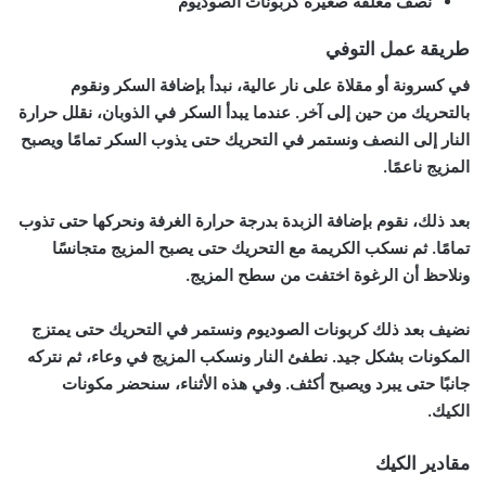
نصف معلقه صغيرة كربونات الصوديوم
طريقة عمل التوفي
في كسرونة أو مقلاة على نار عالية، نبدأ بإضافة السكر ونقوم
بالتحريك من حين إلى آخر. عندما يبدأ السكر في الذوبان، نقلل حرارة
النار إلى النصف ونستمر في التحريك حتى يذوب السكر تمامًا ويصبح
المزيج ناعمًا.
بعد ذلك، نقوم بإضافة الزبدة بدرجة حرارة الغرفة ونحركها حتى تذوب
تمامًا. ثم نسكب الكريمة مع التحريك حتى يصبح المزيج متجانسًا
ونلاحظ أن الرغوة اختفت من سطح المزيج.
نضيف بعد ذلك كربونات الصوديوم ونستمر في التحريك حتى يمتزج
المكونات بشكل جيد. نطفئ النار ونسكب المزيج في وعاء، ثم نتركه
جانبًا حتى يبرد ويصبح أكثف. وفي هذه الأثناء، سنحضر مكونات
الكيك.
مقادير الكيك