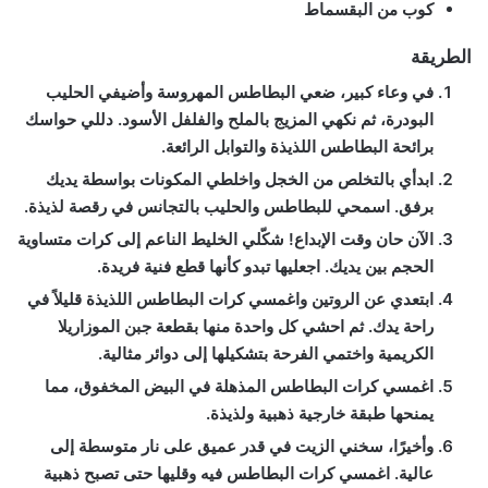
كوب من البقسماط
الطريقة
في وعاء كبير، ضعي البطاطس المهروسة وأضيفي الحليب
البودرة، ثم نكهي المزيج بالملح والفلفل الأسود. دللي حواسك
برائحة البطاطس اللذيذة والتوابل الرائعة.
ابدأي بالتخلص من الخجل واخلطي المكونات بواسطة يديك
برفق. اسمحي للبطاطس والحليب بالتجانس في رقصة لذيذة.
الآن حان وقت الإبداع! شكّلي الخليط الناعم إلى كرات متساوية
الحجم بين يديك. اجعليها تبدو كأنها قطع فنية فريدة.
ابتعدي عن الروتين واغمسي كرات البطاطس اللذيذة قليلاً في
راحة يدك. ثم احشي كل واحدة منها بقطعة جبن الموزاريلا
الكريمية واختمي الفرحة بتشكيلها إلى دوائر مثالية.
اغمسي كرات البطاطس المذهلة في البيض المخفوق، مما
يمنحها طبقة خارجية ذهبية ولذيذة.
وأخيرًا، سخني الزيت في قدر عميق على نار متوسطة إلى
عالية. اغمسي كرات البطاطس فيه وقليها حتى تصبح ذهبية