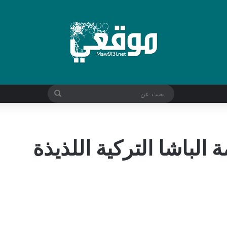
بحث
عن
لباشا التركية اللذيذة