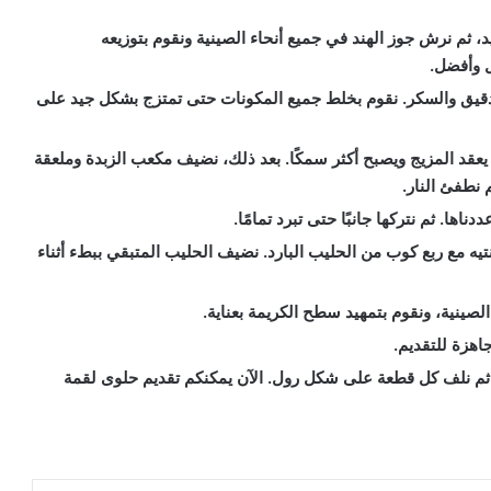
د، ثم نرش جوز الهند في جميع أنحاء الصينية ونقوم بتوزيعه
ل وأفضل.
الدقيق والسكر. نقوم بخلط جميع المكونات حتى تمتزج بشكل جيد على
يعقد المزيج ويصبح أكثر سمكًا. بعد ذلك، نضيف مكعب الزبدة وملعقة
م نطفئ النار.
ها. ثم نتركها جانبًا حتى تبرد تمامًا.
يه مع ربع كوب من الحليب البارد. نضيف الحليب المتبقي ببطء أثناء
لصينية، ونقوم بتمهيد سطح الكريمة بعناية.
اهزة للتقديم.
ة ثم نلف كل قطعة على شكل رول. الآن يمكنكم تقديم حلوى لقمة