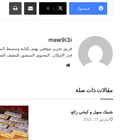
مشاركة عبر البريد
طباعة
فيسبوك
‫X
maw9i3i
فريق تحرير موقعي يهتم بكتابة وتبسيط الم
قدر الإمكان. المحتوى المنشور للتثقيف ا
موقع
الويب
مقالات ذات صلة
شنيك سهل و كيجي رائع
مارس 17, 2021