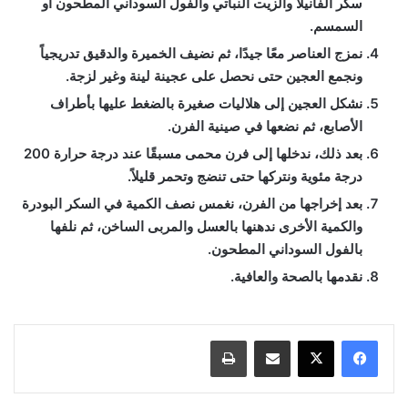
سكر الفانيلا والزيت النباتي والفول السوداني المطحون أو
السمسم.
نمزج العناصر معًا جيدًا، ثم نضيف الخميرة والدقيق تدريجياً
ونجمع العجين حتى نحصل على عجينة لينة وغير لزجة.
نشكل العجين إلى هلاليات صغيرة بالضغط عليها بأطراف
الأصابع، ثم نضعها في صينية الفرن.
بعد ذلك، ندخلها إلى فرن محمى مسبقًا عند درجة حرارة 200
درجة مئوية ونتركها حتى تنضج وتحمر قليلاً.
بعد إخراجها من الفرن، نغمس نصف الكمية في السكر البودرة
والكمية الأخرى ندهنها بالعسل والمربى الساخن، ثم نلفها
بالفول السوداني المطحون.
نقدمها بالصحة والعافية.
مشاركة عبر البريد
طباعة