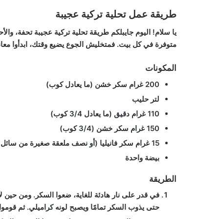
طريقة عمل تحلية تركية عجيبة
يا سلام! اليوم جايبلكم طريقة تحلية تركية عجيبة تحفة، وال
متوفرة في كل بيت. فمتخليش الجوع يضيع وقتك، ابدأوا معانا
المكونات
200 غرام سكر خشن (ما يعادل كوب)
لتر حليب
110 غرام دقيق (ما يعادل 3/4 كوب)
150 غرام سكر خشن (3/4 كوب)
15 غرام سكر فانيليا (أو نصف ملعقة صغيرة من سائل الفانيليا)
بيضة واحدة
الطريقة
في قدر على نار هادئة للغاية، ضعوا السكر. ومن حين 
حتى يذوب السكر تمامًا ويصبح لونه كراميلي. ثم قوموا