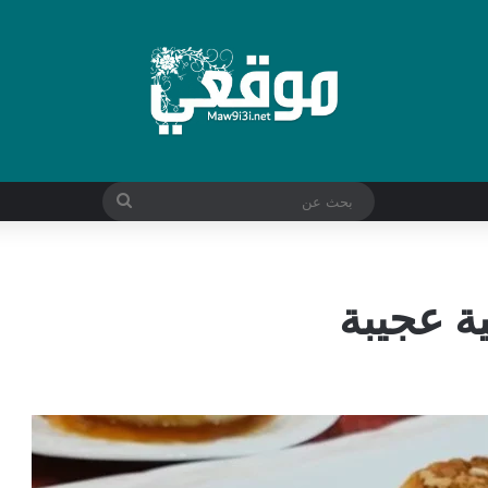
بحث
عن
ة عجيبة