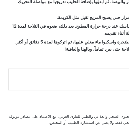
البيضة، ثم ابدؤوا بإضافة الحليب تدريجياً مع مواصلة التحريك
رار حتى يصبح المزيج ثقيل مثل الكريمة.
اسكبوا المزيج في قوالب التقديم، ثم اتركوا المزيج يتماسك عند درجة حرارة المطبخ. بعد ذلك، ضعوه في الثلاجة لمدة 12
 أثناء تقديمه.
إذا كنتم مستعجلين لتناوله، يمكنكم وضع القوالب في طنجرة واسكبوا ماء مغلي عليها، ثم اتركوها لمدة 5 دقائق أو أكثر.
ة حتى يبرد تماماً، وبالهنا والعافية!
حتوى الصحي والغذائي والطبي للقارئ العربي، مع الاعتماد على مصادر موثوقة
لصحي فقط ولا يغني عن استشارة الطبيب أو المختص.