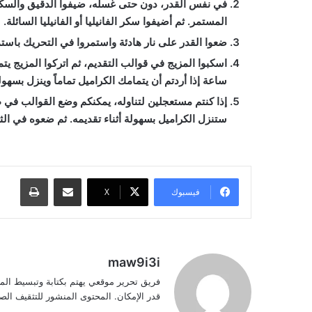
في نفس القدر، دون حتى غسله، ضيفوا الدقيق والسكر و
المستمر. ثم أضيفوا سكر الفانيليا أو الفانيليا السائلة.
ضعوا القدر على نار هادئة واستمروا في التحريك باستم
ساعة إذا أردتم أن يتمامك الكراميل تماماً وينزل بسهولة
ستنزل الكراميل بسهولة أثناء تقديمه. ثم ضعوه في الثلاج
مشاركة عبر البريد
طباعة
فيسبوك
‫X
maw9i3i
فريق تحرير موقعي يهتم بكتابة وتبسيط الم
قدر الإمكان. المحتوى المنشور للتثقيف ا