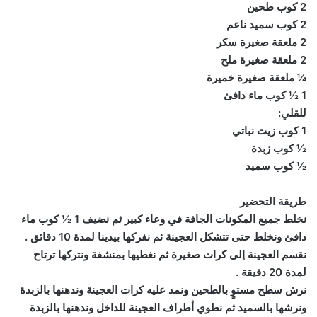
2 كوب طحين
2 كوب سميد ناعم
2 ملعقة صغيرة سكر
2 ملعقة صغيرة ملح
¼ ملعقة صغيرة خميرة
1 ½ كوب ماء دافئ
للقلي:
1 كوب زيت نباتي
½ كوب زبدة
½ كوب سميد
طريقة التحضير
نخلط جميع المكونات الجافة في وعاء كبير ثم نضيف 1 ½ كوب ماء
دافئ ونخلط حتى تتشكل العجينة ثم نفركها بيدينا لمدة 10 دقائق .
نقسم العجينة إلى كرات صغيرة ثم نغطيها بمنشفة ونتركها ترتاح
لمدة 20 دقيقة .
نرش سطح مستوٍ بالطحين ونمد عليه كرات العجينة وندهنها بالزبدة
ونرشها بالسميد ثم نطوي أطراف العجينة للداخل وندهنها بالزبدة