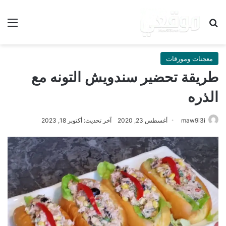
بحث عن
الق
معجنات ومورقات
طريقة تحضير سندويش التونه مع
الذره
maw9i3i
أغسطس 23, 2020
آخر تحديث: أكتوبر 18, 2023