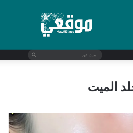
بحث
عن
لد الميت