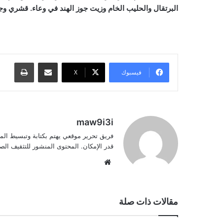
البرتقال والحليب الخام وزيت جوز الهند في وعاء. قشري وجه
مشاركة عبر البريد
طباعة
فيسبوك
‫X
maw9i3i
فريق تحرير موقعي يهتم بكتابة وتبسيط الم
قدر الإمكان. المحتوى المنشور للتثقيف ا
موقع
الويب
مقالات ذات صلة