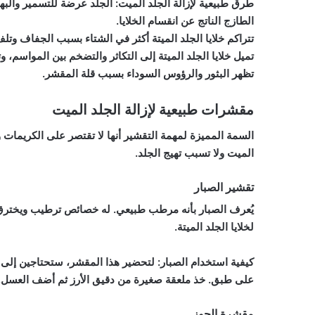
طرق طبيعية لإزالة الجلد الميت: الجلد عرضة للتسمير والب
الطازج الناتج عن انقسام الخلايا.
تتراكم خلايا الجلد الميتة أكثر في الشتاء بسبب الجفاف وتل
تميل خلايا الجلد الميتة إلى التكاثر والتضخم بين المواسم،
تظهر البثور والرؤوس السوداء بسبب قلة المقشر.
مقشرات طبيعية لإزالة الجلد الميت
السمة المميزة لمهمة التقشير أنها لا تقتصر على الكريمات و
الميت ولا تسبب تهيج الجلد.
تقشير الصبار
يُعرف الصبار بأنه مرطب طبيعي. له خصائص ترطيب ويخترق ا
لخلايا الجلد الميتة.
كيفية استخدام الصبار: لتحضير هذا المقشر، ستحتاجين إلى 
على طبق. خذ ملعقة صغيرة من دقيق الأرز ثم أضف العسل. ا
مقشرة الجوز