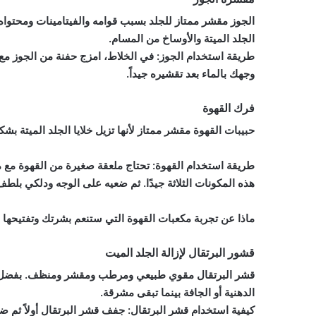
الجوز مقشر ممتاز للجلد بسبب قوامه والفيتامينات ومحتواه م
الجلد الميتة والأوساخ من المسام.
طريقة استخدام الجوز: في الخلاط، امزج حفنة من الجوز م
وجهك بالماء بعد تقشيره جيداً.
فرك القهوة
حبيبات القهوة مقشر ممتاز لأنها تزيل خلايا الجلد الميتة بشك
طريقة استخدام القهوة: تحتاج ملعقة صغيرة من القهوة مع م
هذه المكونات الثلاثة جيدًا. ثم ضعيه على الوجه ودلكي بلطف. بعد حوالي 5 دقائق من التدليك، اغسلي
ماذا عن تجربة مكعبات القهوة التي ستنعم بشرتك وتفتيحها
قشور البرتقال لإزالة الجلد الميت
الدهنية أو الجافة بينما تبقى مشرقة.
كيفية استخدام قشر البرتقال: جفف قشر البرتقال أولاً ثم