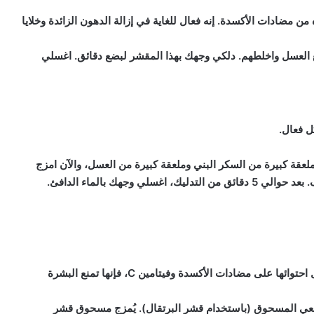
ن مضادات الأكسدة. إنه فعال للغاية في إزالة الدهون الزائدة وخلايا
ع العسل واخلطهم. دلكي وجهك بهذا المقشر لبضع دقائق. اغسلي
ل فعال.
لعقة كبيرة من السكر البني وملعقة كبيرة من العسل، والآن امزج
 وجهك بالماء الدافئ.
قشر البرتقال مقوي طبيعي ومرطب ومقشر ومنظف. بفضل احتوائها على مضادات الأكسدة وفيتامين C، فإنها تمنع البشرة
 ضعي المسحوق (باستخدام قشر البرتقال). يُمزج مسحوق قشر